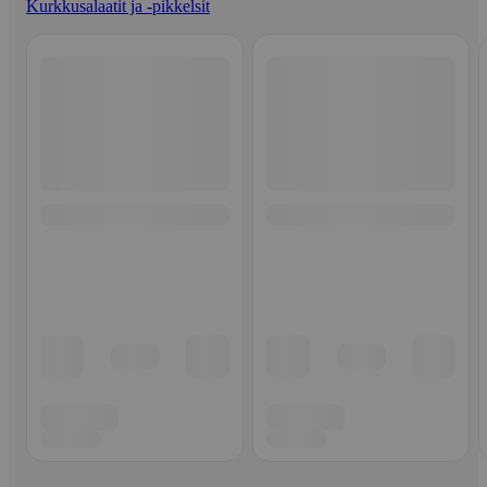
Kurkkusalaatit ja -pikkelsit
Ohita listaus