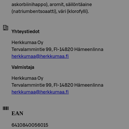
askorbiinihappo), aromit, säilöntäaine
(natriumbentsoaatti), väri (klorofylli).
Yhteystiedot
Herkkumaa Oy
Tervalammintie 99, FI-14820 Hämeenlinna
herkkumaa@herkkumaa.fi
Valmistaja
Herkkumaa Oy
Tervalammintie 99, FI-14820 Hämeenlinna
herkkumaa@herkkumaa.fi
EAN
6410840056015