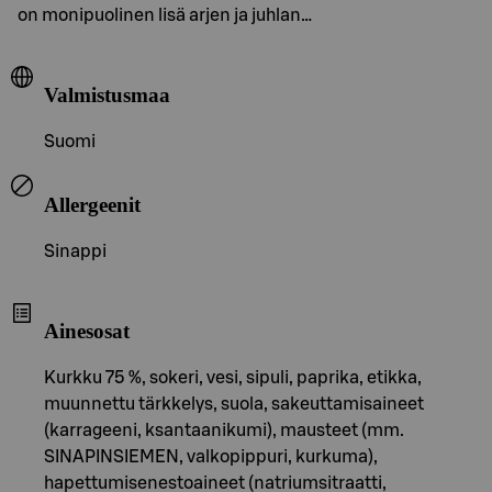
on monipuolinen lisä arjen ja juhlan…
Valmistusmaa
Suomi
Allergeenit
Sinappi
Ainesosat
Kurkku 75 %, sokeri, vesi, sipuli, paprika, etikka,
muunnettu tärkkelys, suola, sakeuttamisaineet
(karrageeni, ksantaanikumi), mausteet (mm.
SINAPINSIEMEN, valkopippuri, kurkuma),
hapettumisenestoaineet (natriumsitraatti,