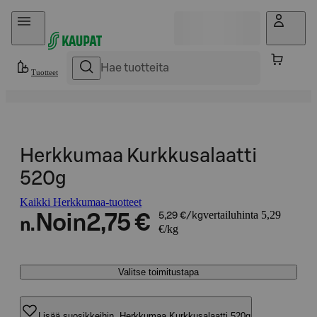
Hyppää sisältöön
Tuotteet
Herkkumaa Kurkkusalaatti
520g
Kaikki Herkkumaa-tuotteet
vertailuhinta 5,29
Noin
2,75 €
5,29 €/kg
n.
€/kg
Valitse toimitustapa
Lisää suosikkeihin, Herkkumaa Kurkkusalaatti 520g