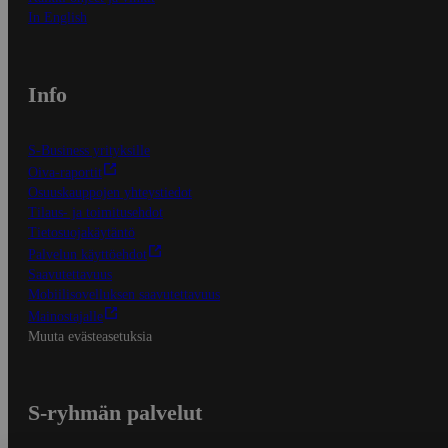
In English
Info
S-Business yrityksille
Oiva-raportit
Osuuskauppojen yhteystiedot
Tilaus- ja toimitusehdot
Tietosuojakäytäntö
Palvelun käyttöehdot
Saavutettavuus
Mobiilisovelluksen saavutettavuus
Mainostajalle
Muuta evästeasetuksia
S-ryhmän palvelut