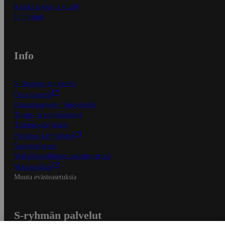
Kaikki ohjeet ja vinkit
In English
Info
S-Business yrityksille
Oiva-raportit
Osuuskauppojen yhteystiedot
Tilaus- ja toimitusehdot
Tietosuojakäytäntö
Palvelun käyttöehdot
Saavutettavuus
Mobiilisovelluksen saavutettavuus
Mainostajalle
Muuta evästeasetuksia
S-ryhmän palvelut