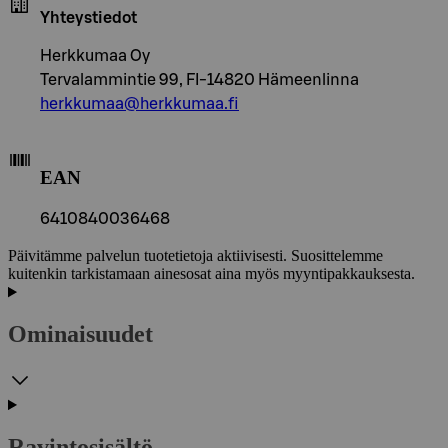
Yhteystiedot
Herkkumaa Oy
Tervalammintie 99, FI-14820 Hämeenlinna
herkkumaa@herkkumaa.fi
EAN
6410840036468
Päivitämme palvelun tuotetietoja aktiivisesti. Suosittelemme
kuitenkin tarkistamaan ainesosat aina myös myyntipakkauksesta.
Ominaisuudet
Ravintosisältö