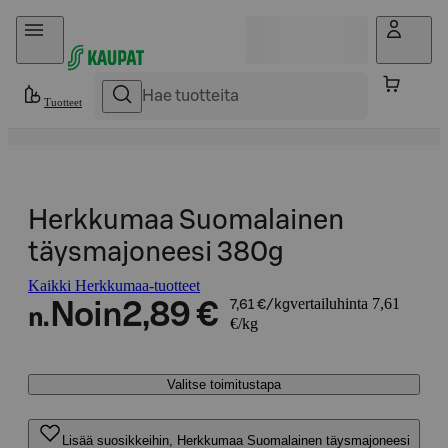
Hyppää sisältöön
Tuotteet
Herkkumaa Suomalainen
täysmajoneesi 380g
Kaikki Herkkumaa-tuotteet
vertailuhinta 7,61
Noin
2,89 €
7,61 €/kg
n.
€/kg
Valitse toimitustapa
Lisää suosikkeihin, Herkkumaa Suomalainen täysmajoneesi