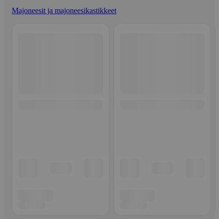
Majoneesit ja majoneesikastikkeet
Ohita listaus