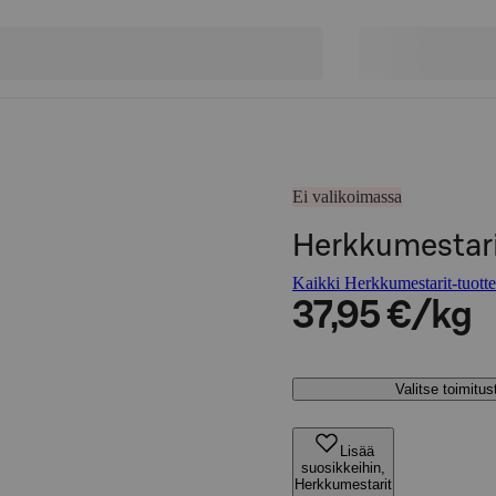
Ei valikoimassa
Herkkumestar
Kaikki Herkkumestarit-tuotte
37,95 €/kg
Valitse toimitu
Lisää
suosikkeihin,
Herkkumestarit