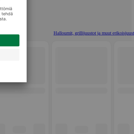
Halloumit, grillijuustot ja muut erikoisjuus