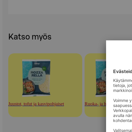
Katso myös
Juustot, tofut ja kasvipohjaiset
Ruoka- ja herkuttelujuust