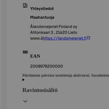
Yhteystiedot
Maahantuoja
Ålandsmejeriet Finland oy
Ahtonkaari 3 , 21420 Lieto
www.å
https://landsmejeriet.fi
EAN
2008978200000
Päivitämme palvelun tuotetietoja aktiivisesti. Suositte
Ravintosisältö