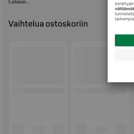
Ladataan...
Vaihtelua ostoskoriin
Ohita listaus