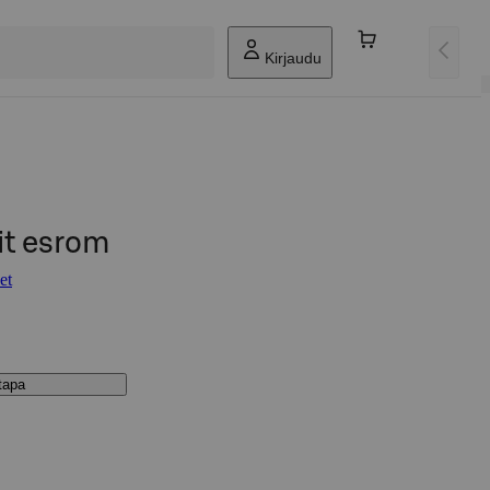
Kirjaudu
it esrom
et
stapa