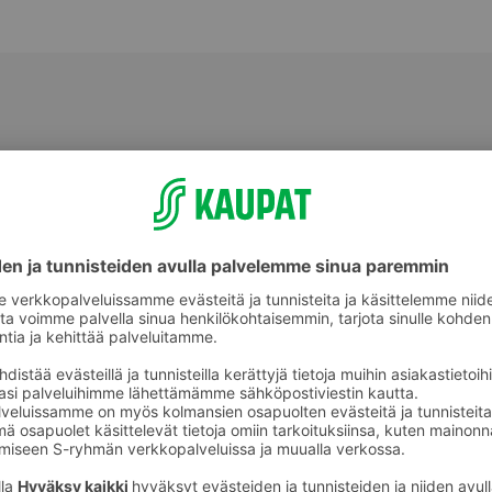
Halloumit, grillijuustot ja muut
ot
erikoisjuustot