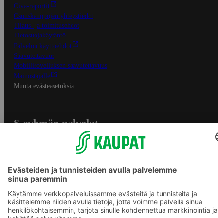
Oiva-raportit
Osuuskauppojen yhteystiedot
Tilaus- ja toimitusehdot
Tietosuojakäytäntö
Palvelun käyttöehdot
Saavutettavuus
Mobiilisovelluksen saavutettavuus
Mainostajalle
Muuta evästeasetuksia
S-ryhmän palvelut
S-ryhmä
Asiakasomistajuus
Yhteishyvä Ruoka -sovellus
S-ostoslista -sovellus
Prisma.fi
Sokos.fi
S-Pankki