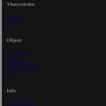
Yhteystiedot
Myymälät
Asiakaspalvelu
Ohjeet
Ensitilaajan ohjeet
Näin maksat
Näin tilaat ja muokkaat
Kaikki ohjeet ja vinkit
In English
Info
S-Business yrityksille