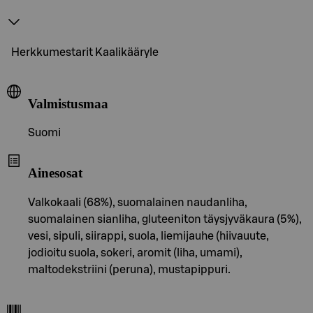
Herkkumestarit Kaalikääryle
Valmistusmaa
Suomi
Ainesosat
Valkokaali (68%), suomalainen naudanliha,
suomalainen sianliha, gluteeniton täysjyväkaura (5%),
vesi, sipuli, siirappi, suola, liemijauhe (hiivauute,
jodioitu suola, sokeri, aromit (liha, umami),
maltodekstriini (peruna), mustapippuri.