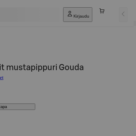
Kirjaudu
t mustapippuri Gouda
et
stapa