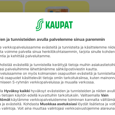
Halloumit, grillijuustot ja muut
ot
erikoisjuustot