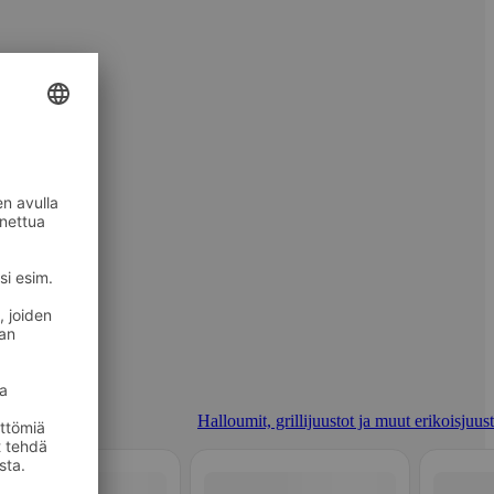
Halloumit, grillijuustot ja muut erikoisjuus