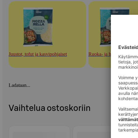
Juustot, tofut ja kasvipohjaiset
Ruoka- ja herkuttelujuust
Ladataan...
Vaihtelua ostoskoriin
Ohita listaus