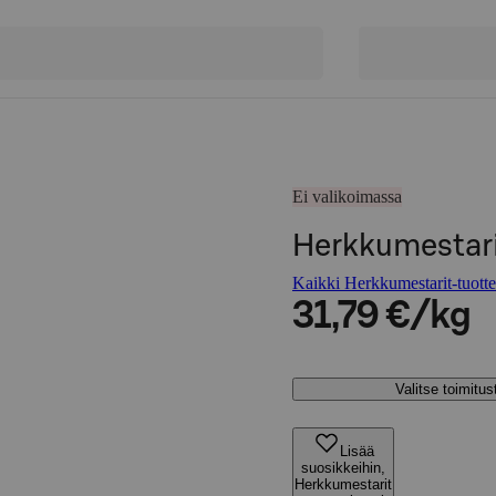
Ei valikoimassa
Herkkumestari
Kaikki Herkkumestarit-tuotte
31,79 €/kg
Valitse toimitu
Lisää
suosikkeihin,
Herkkumestarit