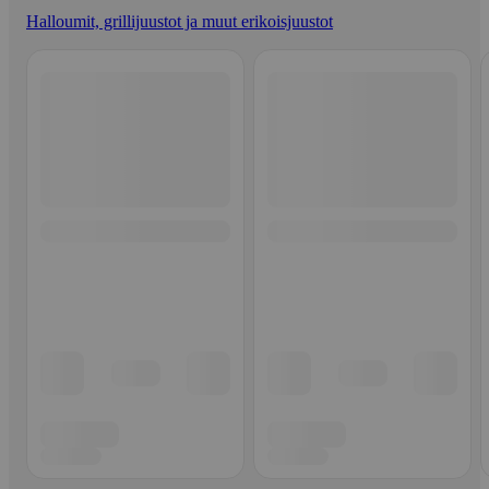
Halloumit, grillijuustot ja muut erikoisjuustot
Ohita listaus