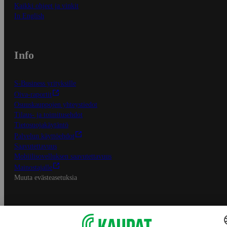
Kaikki ohjeet ja vinkit
In English
Info
S-Business yrityksille
Oiva-raportit
Osuuskauppojen yhteystiedot
Tilaus- ja toimitusehdot
Tietosuojakäytäntö
Palvelun käyttöehdot
Saavutettavuus
Mobiilisovelluksen saavutettavuus
Mainostajalle
Muuta evästeasetuksia
S-ryhmän palvelut