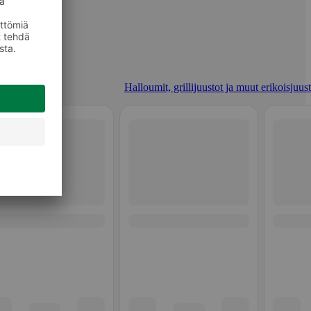
Halloumit, grillijuustot ja muut erikoisjuus