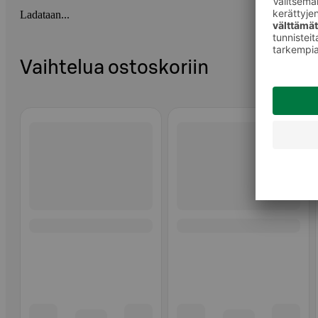
Ladataan...
Vaihtelua ostoskoriin
Ohita listaus