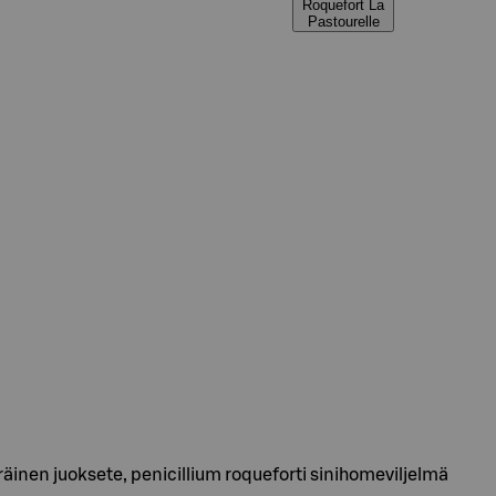
Roquefort La
Pastourelle
äinen juoksete, penicillium roqueforti sinihomeviljelmä