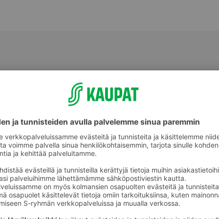
Halloumit, grillijuustot ja muut
ot
erikoisjuustot