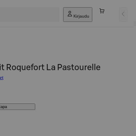
Kirjaudu
t Roquefort La Pastourelle
et
stapa