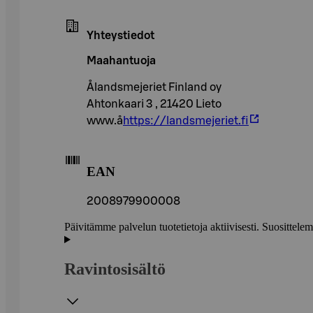
Yhteystiedot
Maahantuoja
Ålandsmejeriet Finland oy
Ahtonkaari 3 , 21420 Lieto
www.å
https://landsmejeriet.fi
EAN
2008979900008
Päivitämme palvelun tuotetietoja aktiivisesti. Suositte
Ravintosisältö