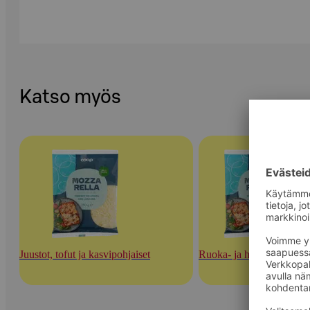
Katso myös
Juustot, tofut ja kasvipohjaiset
Ruoka- ja herkuttelujuust