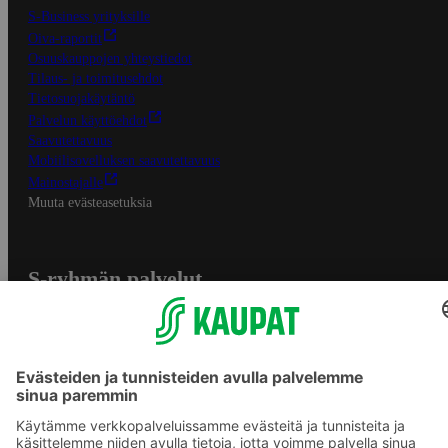
S-Business yrityksille
Oiva-raportit
Osuuskauppojen yhteystiedot
Tilaus- ja toimitusehdot
Tietosuojakäytäntö
Palvelun käyttöehdot
Saavutettavuus
Mobiilisovelluksen saavutettavuus
Mainostajalle
Muuta evästeasetuksia
S-ryhmän palvelut
S-ryhmä
Asiakasomistajuus
Yhteishyvä Ruoka -sovellus
S-ostoslista -sovellus
Prisma.fi
Sokos.fi