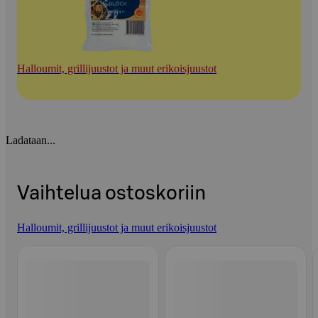
Halloumit, grillijuustot ja muut erikoisjuustot
Ladataan...
Vaihtelua ostoskoriin
Halloumit, grillijuustot ja muut erikoisjuustot
Ohita listaus