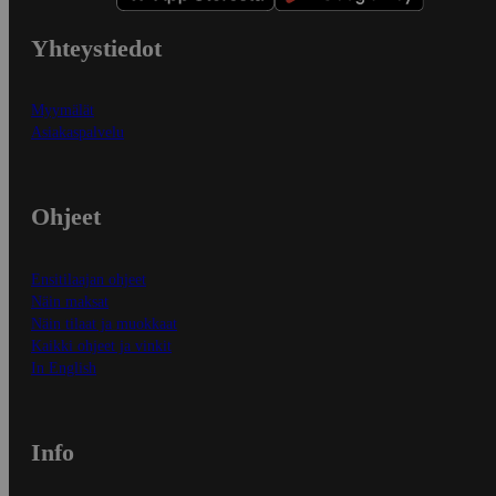
Yhteystiedot
Myymälät
Asiakaspalvelu
Ohjeet
Ensitilaajan ohjeet
Näin maksat
Näin tilaat ja muokkaat
Kaikki ohjeet ja vinkit
In English
Info