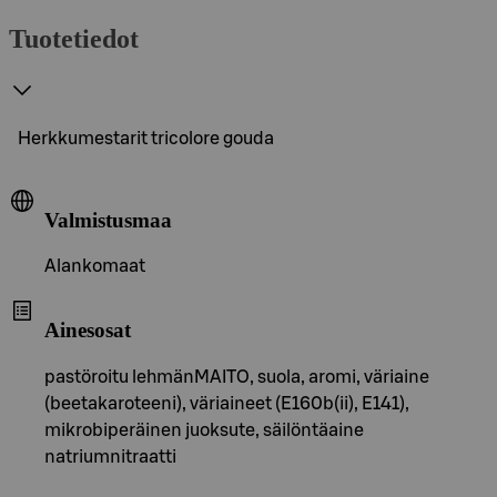
Tuotetiedot
Herkkumestarit tricolore gouda
Valmistusmaa
Alankomaat
Ainesosat
pastöroitu lehmänMAITO, suola, aromi, väriaine
(beetakaroteeni), väriaineet (E160b(ii), E141),
mikrobiperäinen juoksute, säilöntäaine
natriumnitraatti