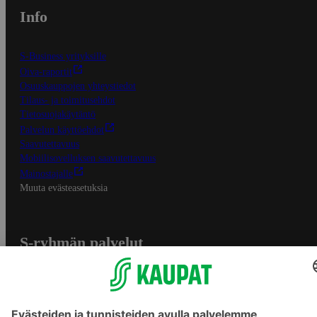
Info
S-Business yrityksille
Oiva-raportit
Osuuskauppojen yhteystiedot
Tilaus- ja toimitusehdot
Tietosuojakäytäntö
Palvelun käyttöehdot
Saavutettavuus
Mobiilisovelluksen saavutettavuus
Mainostajalle
Muuta evästeasetuksia
S-ryhmän palvelut
S-ryhmä
Asiakasomistajuus
Yhteishyvä Ruoka -sovellus