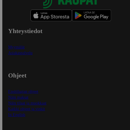
Yhteystiedot
Myymälät
Asiakaspalvelu
Ohjeet
Ensitilaajan ohjeet
Näin maksat
Näin tilaat ja muokkaat
Kaikki ohjeet ja vinkit
In English