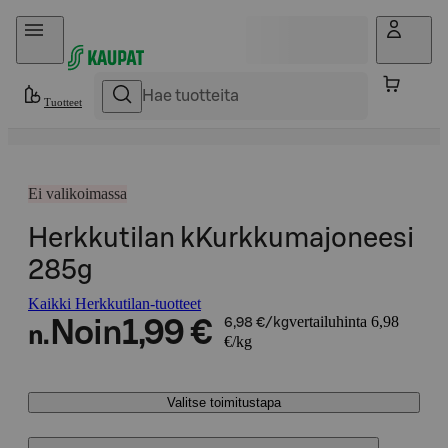
Hyppää sisältöön
Tuotteet
Ei valikoimassa
Herkkutilan kKurkkumajoneesi
285g
Kaikki Herkkutilan-tuotteet
vertailuhinta 6,98
Noin
1,99 €
6,98 €/kg
n.
€/kg
Valitse toimitustapa