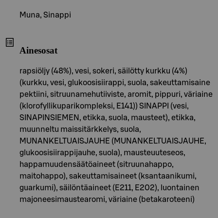
Muna, Sinappi
Ainesosat
rapsiöljy (48%), vesi, sokeri, säilötty kurkku (4%)
(kurkku, vesi, glukoosisiirappi, suola, sakeuttamisaine
pektiini, sitruunamehutiiviste, aromit, pippuri, väriaine
(klorofyllikuparikompleksi, E141)) SINAPPI (vesi,
SINAPINSIEMEN, etikka, suola, mausteet), etikka,
muunneltu maissitärkkelys, suola,
MUNANKELTUAISJAUHE (MUNANKELTUAISJAUHE,
glukoosisiirappijauhe, suola), mausteuuteseos,
happamuudensäätöaineet (sitruunahappo,
maitohappo), sakeuttamisaineet (ksantaanikumi,
guarkumi), säilöntäaineet (E211, E202), luontainen
majoneesimaustearomi, väriaine (betakaroteeni)