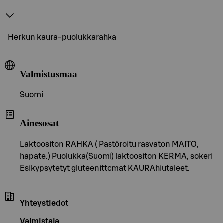
Herkun kaura-puolukkarahka
Valmistusmaa
Suomi
Ainesosat
Laktoositon RAHKA ( Pastöroitu rasvaton MAITO,
hapate.) Puolukka(Suomi) laktoositon KERMA, sokeri
Esikypsytetyt gluteenittomat KAURAhiutaleet.
Yhteystiedot
Valmistaja