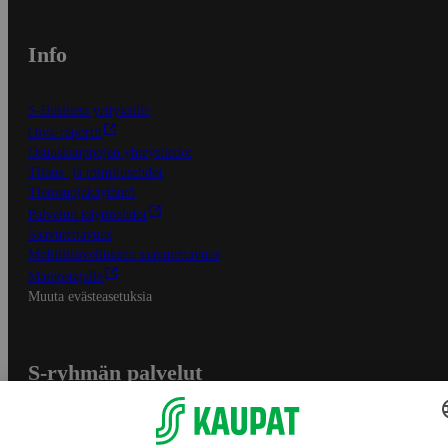
Info
S-Business yrityksille
Oiva-raportit
Osuuskauppojen yhteystiedot
Tilaus- ja toimitusehdot
Tietosuojakäytäntö
Palvelun käyttöehdot
Saavutettavuus
Mobiilisovelluksen saavutettavuus
Mainostajalle
Muuta evästeasetuksia
S-ryhmän palvelut
S-ryhmä