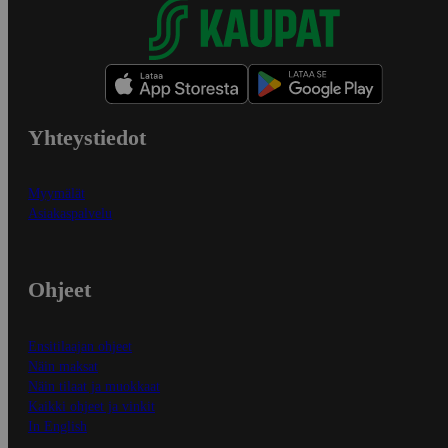
Yhteystiedot
Myymälät
Asiakaspalvelu
Ohjeet
Ensitilaajan ohjeet
Näin maksat
Näin tilaat ja muokkaat
Kaikki ohjeet ja vinkit
In English