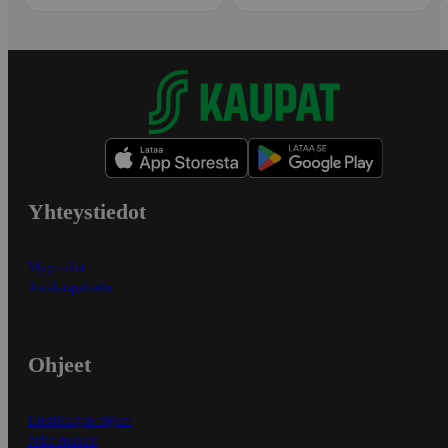
Yhteystiedot
Myymälät
Asiakaspalvelu
Ohjeet
Ensitilaajan ohjeet
Näin maksat