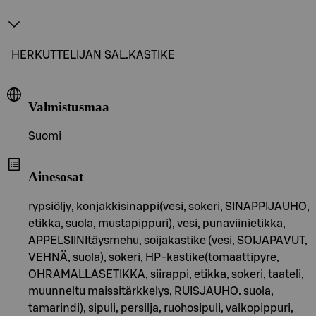
HERKUTTELIJAN SAL.KASTIKE
Valmistusmaa
Suomi
Ainesosat
rypsiöljy, konjakkisinappi(vesi, sokeri, SINAPPIJAUHO,
etikka, suola, mustapippuri), vesi, punaviinietikka,
APPELSIINItäysmehu, soijakastike (vesi, SOIJAPAVUT,
VEHNÄ, suola), sokeri, HP-kastike(tomaattipyre,
OHRAMALLASETIKKA, siirappi, etikka, sokeri, taateli,
muunneltu maissitärkkelys, RUISJAUHO. suola,
tamarindi), sipuli, persilja, ruohosipuli, valkopippuri,