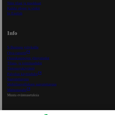
Näin tilaat ja muokkaat
Kaikki ohjeet ja vinkit
In English
Info
S-Business yrityksille
Oiva-raportit
Osuuskauppojen yhteystiedot
Tilaus- ja toimitusehdot
Tietosuojakäytäntö
Palvelun käyttöehdot
Saavutettavuus
Mobiilisovelluksen saavutettavuus
Mainostajalle
Muuta evästeasetuksia
S-ryhmän palvelut