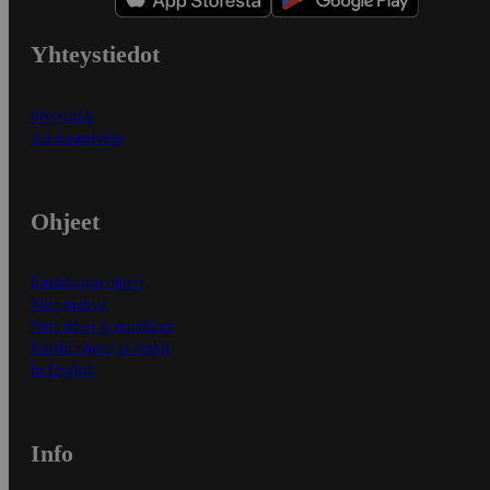
Yhteystiedot
Myymälät
Asiakaspalvelu
Ohjeet
Ensitilaajan ohjeet
Näin maksat
Näin tilaat ja muokkaat
Kaikki ohjeet ja vinkit
In English
Info