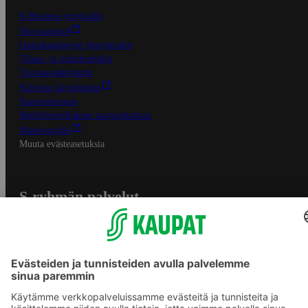
S-Business yrityksille
Oiva-raportit
Osuuskauppojen yhteystiedot
Tilaus- ja toimitusehdot
Tietosuojakäytäntö
Palvelun käyttöehdot
Saavutettavuus
Mobiilisovelluksen saavutettavuus
Mainostajalle
Muuta evästeasetuksia
S-ryhmän palvelut
S-ryhmä
Asiakasomistajuus
Yhteishyvä Ruoka -sovellus
S-ostoslista -sovellus
Prisma.fi