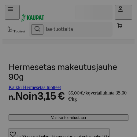
Hyppää sisältöön
Tuotteet
Hermesetas makeutusjauhe
90g
Kaikki Hermesetas-tuotteet
vertailuhinta 35,00
Noin
3,15 €
35,00 €/kg
n.
€/kg
Valitse toimitustapa
Lisää suosikkeihin, Hermesetas makeutusjauhe 90g