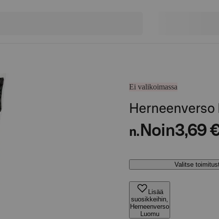
Ei valikoimassa
Herneenverso
Noin
3,69 
n.
Valitse toimitu
Lisää
suosikkeihin,
Herneenverso
Luomu