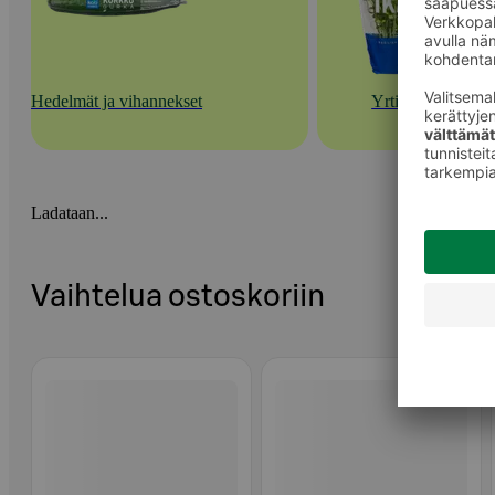
Hedelmät ja vihannekset
Yrtit
Ladataan...
Vaihtelua ostoskoriin
Ohita listaus