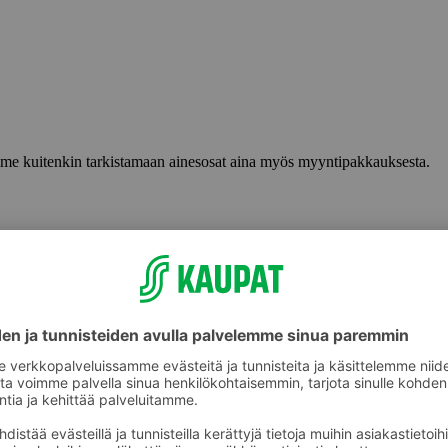
lemme kuitenkin tarkistamaan ainesosat aina myös myyntipakkauksesta.