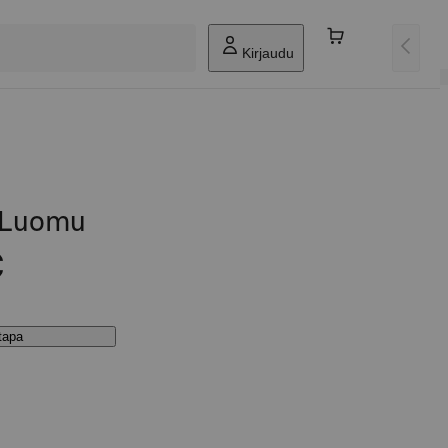
Kirjaudu
 Luomu
€
stapa