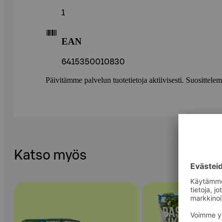
1
EAN
6415350010830
Päivitämme palvelun tuotetietoja aktiivisesti. Suositte
Katso myös