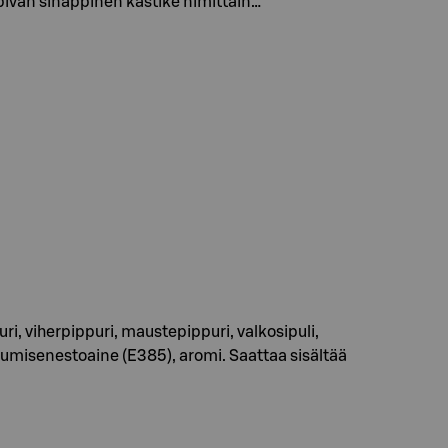
sopivan sinappinen kastike nimittäin…
ri, viherpippuri, maustepippuri, valkosipuli,
ettumisenestoaine (E385), aromi. Saattaa sisältää