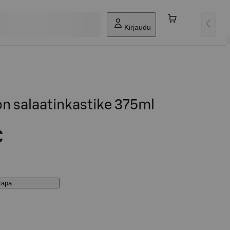
Kirjaudu
n salaatinkastike 375ml
€
stapa