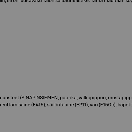
tain, se on luultavasti Talon salaatinkastike. Tämä maultaan 
si, mausteet (SINAPINSIEMEN, paprika, valkopippuri, mustapippu
sakeuttamisaine (E415), säilöntäaine (E211), väri (E150c), hap