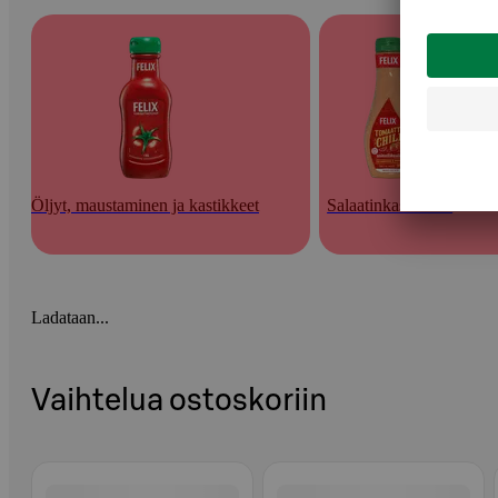
Öljyt, maustaminen ja kastikkeet
Salaatinkastikkeet
Ladataan...
Vaihtelua ostoskoriin
Ohita listaus