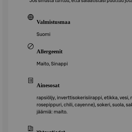
Jos sinusta tuntuu, että salaatistasi puuttuu jo
Valmistusmaa
Suomi
Allergeenit
Maito, Sinappi
Ainesosat
rapsiöljy, inverttisokerisiirappi, etikka, ve
rosepippuri, chili, cayenne), sokeri, suola, 
jäämiä: maito.