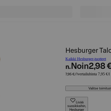
Hesburger Talo
Kaikki Hesburger-tuotteet
Noin
2,98 
n.
vertailuhinta 7,95 €/l
7,95 €/l
Valitse toimitu
Lisää
suosikkeihin,
Hesburger