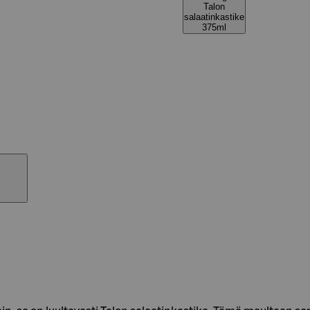
Talon
salaatinkastike
375ml