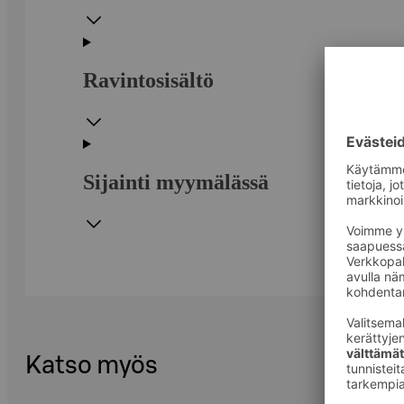
Ravintosisältö
Sijainti myymälässä
Katso myös