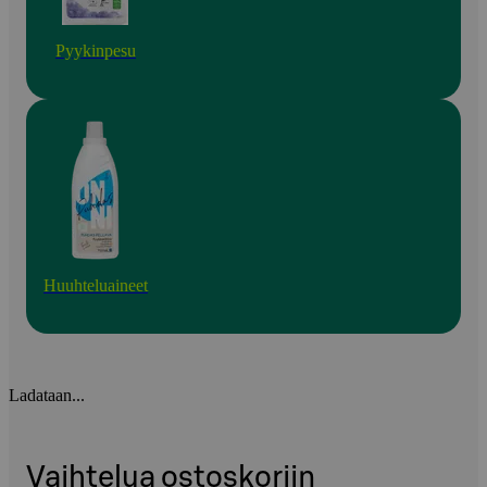
Pyykinpesu
Huuhteluaineet
Ladataan...
Vaihtelua ostoskoriin