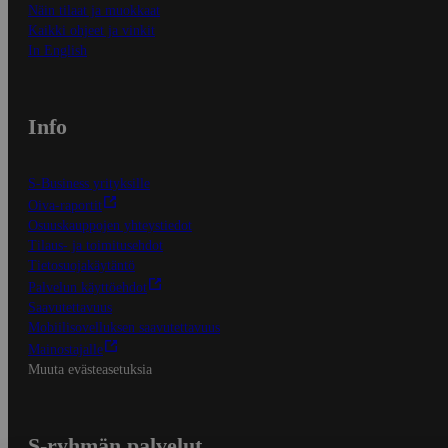
Näin tilaat ja muokkaat
Kaikki ohjeet ja vinkit
In English
Info
S-Business yrityksille
Oiva-raportit
Osuuskauppojen yhteystiedot
Tilaus- ja toimitusehdot
Tietosuojakäytäntö
Palvelun käyttöehdot
Saavutettavuus
Mobiilisovelluksen saavutettavuus
Mainostajalle
Muuta evästeasetuksia
S-ryhmän palvelut