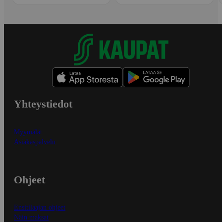
Yhteystiedot
Myymälät
Asiakaspalvelu
Ohjeet
Ensitilaajan ohjeet
Näin maksat