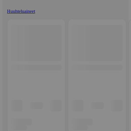
Huuhteluaineet
Ohita listaus