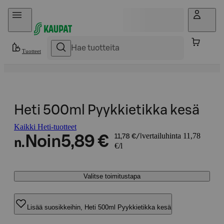
Hyppää sisältöön
Tuotteet
Heti 500ml Pyykkietikka kesä
Kaikki Heti-tuotteet
vertailuhinta 11,78
Noin
5,89 €
11,78 €/l
n.
€/l
Valitse toimitustapa
Lisää suosikkeihin, Heti 500ml Pyykkietikka kesä