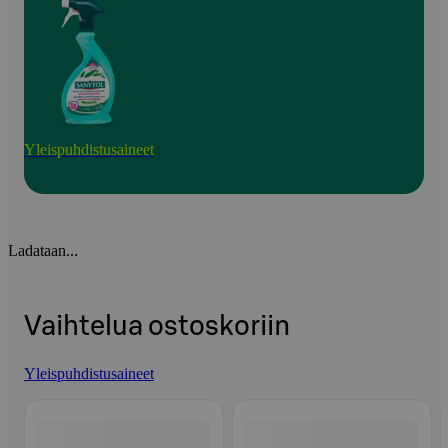
Yleispuhdistusaineet
Ladataan...
Vaihtelua ostoskoriin
Yleispuhdistusaineet
Ohita listaus