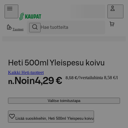
Hyppää sisältöön
Tuotteet
Heti 500ml Yleispesu koivu
Kaikki Heti-tuotteet
vertailuhinta 8,58 €/l
Noin
4,29 €
8,58 €/l
n.
Valitse toimitustapa
Lisää suosikkeihin, Heti 500ml Yleispesu koivu