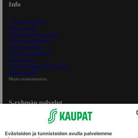
Info
S-Business yrityksille
Oiva-raportit
Osuuskauppojen yhteystiedot
Tilaus- ja toimitusehdot
Tietosuojakäytäntö
Palvelun käyttöehdot
Saavutettavuus
Mobiilisovelluksen saavutettavuus
Mainostajalle
Muuta evästeasetuksia
S-ryhmän palvelut
S-ryhmä
Asiakasomistajuus
Yhteishyvä Ruoka -sovellus