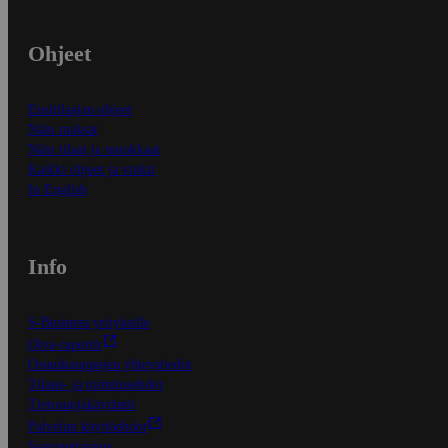
Ohjeet
Ensitilaajan ohjeet
Näin maksat
Näin tilaat ja muokkaat
Kaikki ohjeet ja vinkit
In English
Info
S-Business yrityksille
Oiva-raportit
Osuuskauppojen yhteystiedot
Tilaus- ja toimitusehdot
Tietosuojakäytäntö
Palvelun käyttöehdot
Saavutettavuus