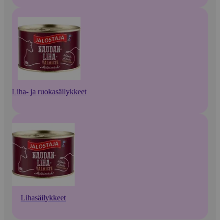
Liha- ja ruokasäilykkeet
Lihasäilykkeet