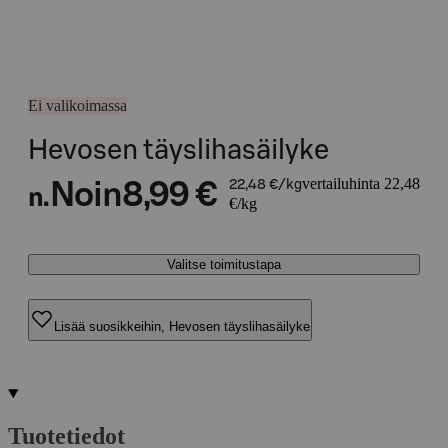
Ei valikoimassa
Hevosen täyslihasäilyke
vertailuhinta 22,48
Noin
8,99 €
22,48 €/kg
n.
€/kg
Valitse toimitustapa
Lisää suosikkeihin, Hevosen täyslihasäilyke
Tuotetiedot