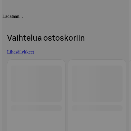
Ladataan...
Vaihtelua ostoskoriin
Lihasäilykkeet
Ohita listaus