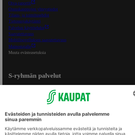
Oiva-raportit
Osuuskauppojen yhteystiedot
Tilaus- ja toimitusehdot
Tietosuojakäytäntö
Palvelun käyttöehdot
Saavutettavuus
Mobiilisovelluksen saavutettavuus
Mainostajalle
Muuta evästeasetuksia
S-ryhmän palvelut
S-ryhmä
Asiakasomistajuus
Yhteishyvä Ruoka -sovellus
S-ostoslista -sovellus
Prisma.fi
Sokos.fi
S-Pankki