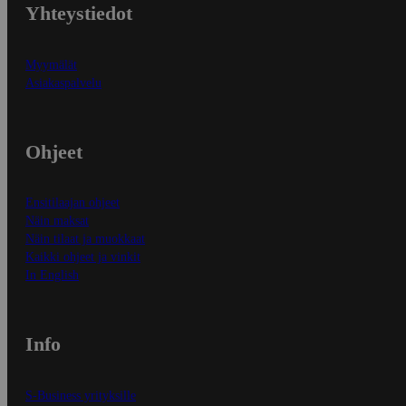
Yhteystiedot
Myymälät
Asiakaspalvelu
Ohjeet
Ensitilaajan ohjeet
Näin maksat
Näin tilaat ja muokkaat
Kaikki ohjeet ja vinkit
In English
Info
S-Business yrityksille