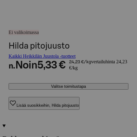
Ei valikoimassa
Hilda pitojuusto
Kaikki Heikkilän Juustola -tuotteet
vertailuhinta 24,23
Noin
5,33 €
24,23 €/kg
n.
€/kg
Valitse toimitustapa
Lisää suosikkeihin, Hilda pitojuusto