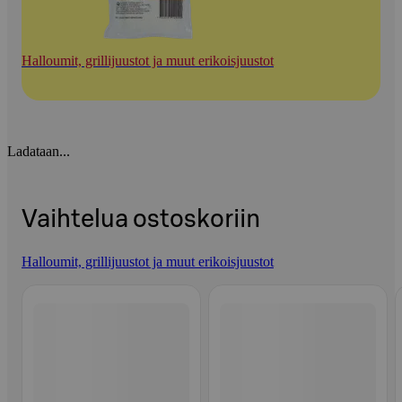
Halloumit, grillijuustot ja muut erikoisjuustot
Ladataan...
Vaihtelua ostoskoriin
Halloumit, grillijuustot ja muut erikoisjuustot
Ohita listaus