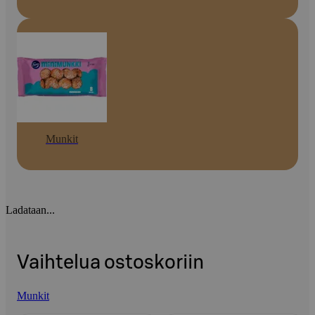
Munkit
Ladataan...
Vaihtelua ostoskoriin
Munkit
Ohita listaus