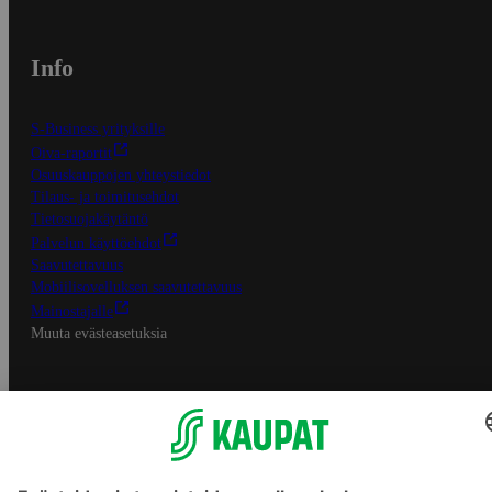
Info
S-Business yrityksille
Oiva-raportit
Osuuskauppojen yhteystiedot
Tilaus- ja toimitusehdot
Tietosuojakäytäntö
Palvelun käyttöehdot
Saavutettavuus
Mobiilisovelluksen saavutettavuus
Mainostajalle
Muuta evästeasetuksia
S-ryhmän palvelut
S-ryhmä