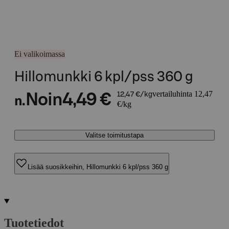
Ei valikoimassa
Hillomunkki 6 kpl/pss 360 g
vertailuhinta 12,47
Noin
4,49 €
12,47 €/kg
n.
€/kg
Valitse toimitustapa
Lisää suosikkeihin, Hillomunkki 6 kpl/pss 360 g
Tuotetiedot