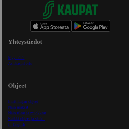
Yhteystiedot
Myymälät
Asiakaspalvelu
Ohjeet
Ensitilaajan ohjeet
Näin maksat
Näin tilaat ja muokkaat
Kaikki ohjeet ja vinkit
In English