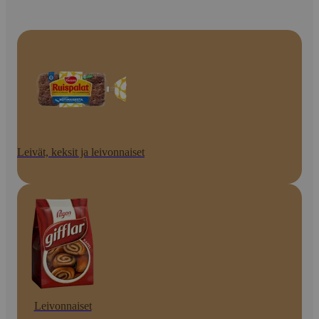
Leivät, keksit ja leivonnaiset
Leivonnaiset