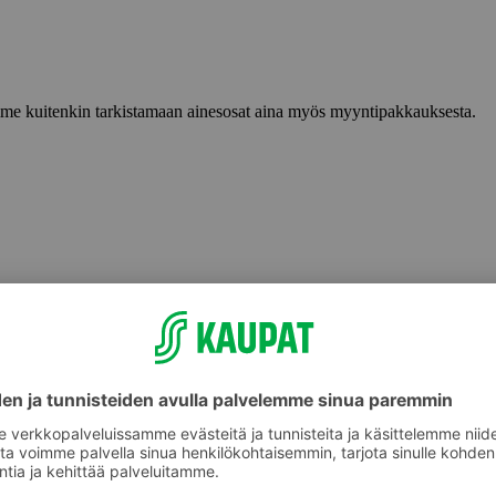
lemme kuitenkin tarkistamaan ainesosat aina myös myyntipakkauksesta.