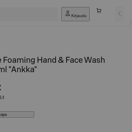
Kirjaudu
e Foaming Hand & Face Wash
ml "Ankka"
€
€/l
stapa