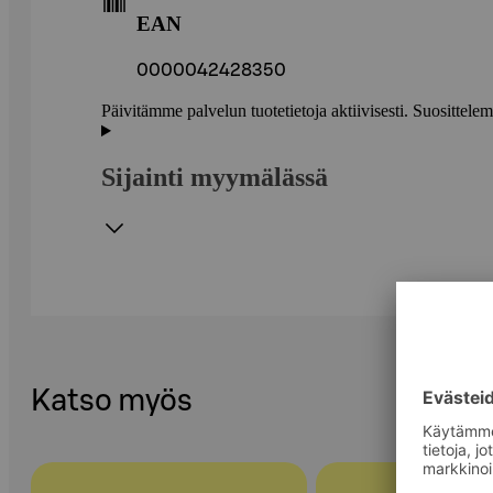
EAN
0000042428350
Päivitämme palvelun tuotetietoja aktiivisesti. Suositte
Sijainti myymälässä
Katso myös