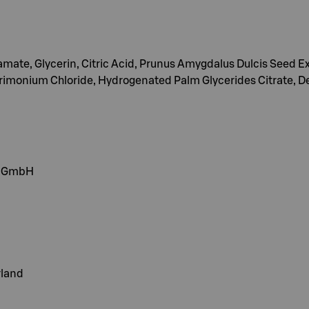
ate, Glycerin, Citric Acid, Prunus Amygdalus Dulcis Seed Ext
yltrimonium Chloride, Hydrogenated Palm Glycerides Citrate
ia GmbH
rland