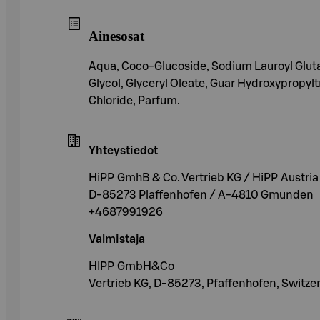
Ainesosat
Aqua, Coco-Glucoside, Sodium Lauroyl Glutam
Glycol, Glyceryl Oleate, Guar Hydroxyprop
Chloride, Parfum.
Yhteystiedot
HiPP GmhB & Co. Vertrieb KG / HiPP Austr
D-85273 Plaffenhofen / A-4810 Gmunden
+4687991926
Valmistaja
HIPP GmbH&Co
Vertrieb KG, D-85273, Pfaffenhofen, Switze