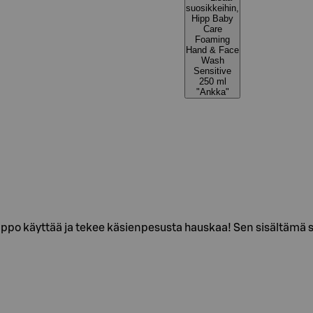
suosikkeihin,
Hipp Baby
Care
Foaming
Hand & Face
Wash
Sensitive
250 ml
"Ankka"
 käyttää ja tekee käsienpesusta hauskaa! Sen sisältämä saip