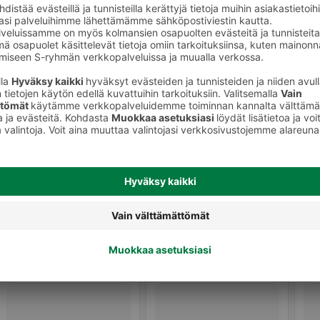
to
Vauvan ihonhoito ja pesu