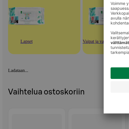
Lapset
Vaipat ja vauvan ihonhoi
Ladataan...
Vaihtelua ostoskoriin
Ohita listaus