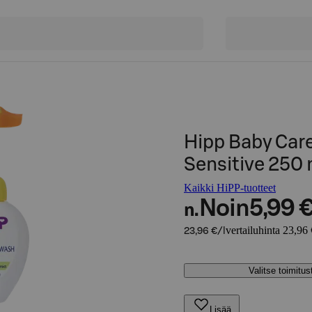
Hipp Baby Car
Sensitive 250 
Kaikki HiPP-tuotteet
Noin
5,99 
n.
vertailuhinta 23,96 
23,96 €/l
Valitse toimitu
Lisää