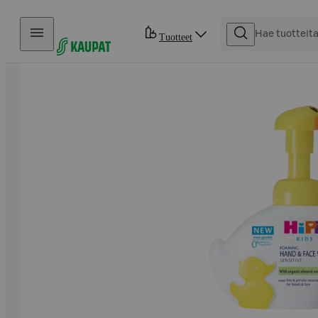
Hyppää sisältöön
Tuotteet