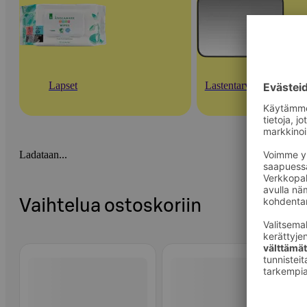
Lapset
Lastentarvikkeet
Ladataan...
Vaihtelua ostoskoriin
Ohita listaus