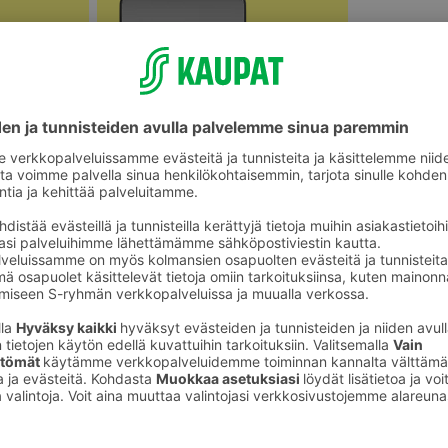
Lasten matkustustarvikkeet