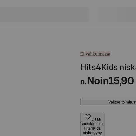
Ei valikoimassa
Hits4Kids nisk
Noin
15,90
n.
Valitse toimitu
Lisää
suosikkeihin,
Hits4Kids
niskatyyny