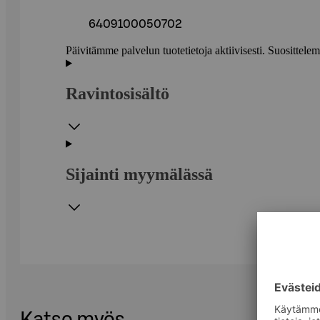
6409100050702
Päivitämme palvelun tuotetietoja aktiivisesti. Suositte
Ravintosisältö
Sijainti myymälässä
Katso myös