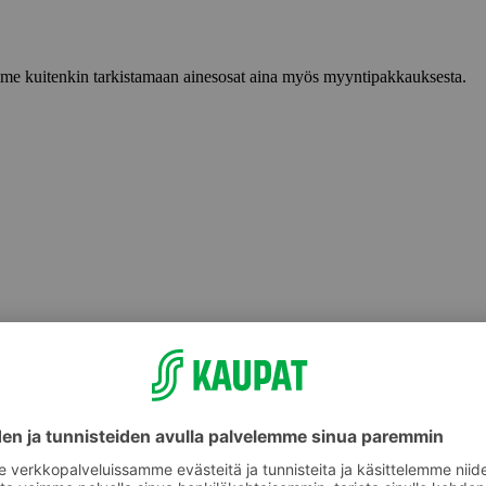
lemme kuitenkin tarkistamaan ainesosat aina myös myyntipakkauksesta.