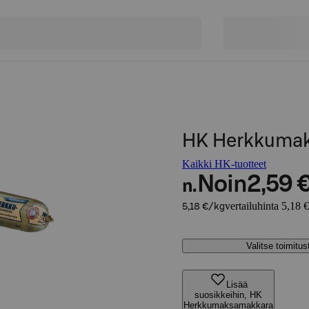
HK Herkkumak
Kaikki HK-tuotteet
Noin
2,59 
n.
vertailuhinta 5,18 
5,18 €/kg
Valitse toimitu
Lisää
suosikkeihin, HK
Herkkumaksamakkara