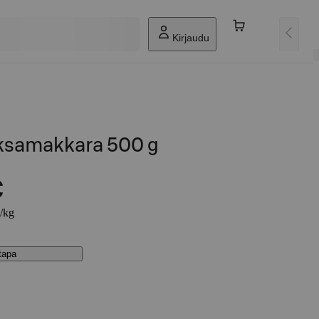
Kirjaudu
samakkara 500 g
€
€/kg
stapa