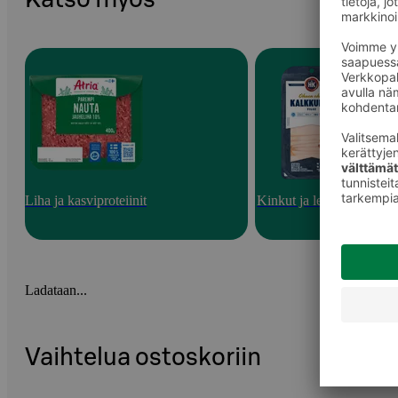
Liha ja kasviproteiinit
Kinkut ja leikkeleet
Ladataan...
Vaihtelua ostoskoriin