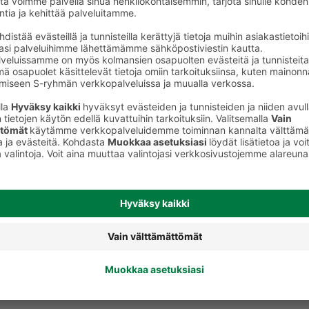
Tahnat, pasteijat, maksatuotteet