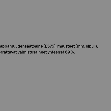
, happamuudensäätöaine (E575), mausteet (mm. sipuli),
verrattavat valmistusaineet yhteensä 69 %.