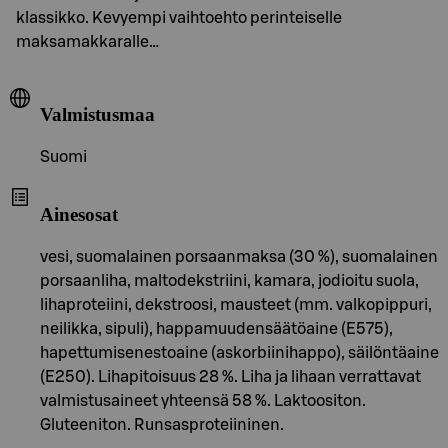
klassikko. Kevyempi vaihtoehto perinteiselle
maksamakkaralle…
Valmistusmaa
Suomi
Ainesosat
vesi, suomalainen porsaanmaksa (30 %), suomalainen
porsaanliha, maltodekstriini, kamara, jodioitu suola,
lihaproteiini, dekstroosi, mausteet (mm. valkopippuri,
neilikka, sipuli), happamuudensäätöaine (E575),
hapettumisenestoaine (askorbiinihappo), säilöntäaine
(E250). Lihapitoisuus 28 %. Liha ja lihaan verrattavat
valmistusaineet yhteensä 58 %. Laktoositon.
Gluteeniton. Runsasproteiininen.