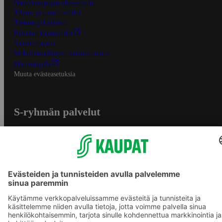
Osuuskauppojen yhteystiedot
Tilaus- ja toimitusehdot
Tietosuojakäytäntö
Palvelun käyttöehdot
Saavutettavuus
Mobiilisovelluksen saavutettavuus
Mainostajalle
Muuta evästeasetuksia
S-ryhmän palvelut
S-ryhmä
Asiakasomistajuus
Yhteishyvä Ruoka -sovellus
S-ostoslista -sovellus
Prisma.fi
Sokos.fi
S-Pankki
Yhteishyvä