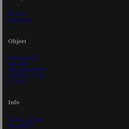
Myymälät
Asiakaspalvelu
Ohjeet
Ensitilaajan ohjeet
Näin maksat
Näin tilaat ja muokkaat
Kaikki ohjeet ja vinkit
In English
Info
S-Business yrityksille
Oiva-raportit