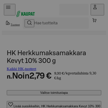
Hyppää sisältöön
Tuotteet
HK Herkkumaksamakkara
Kevyt 10% 300 g
Kaikki HK-tuotteet
vertailuhinta 9,30
Noin
2,79 €
9,30 €/kg
n.
€/kg
Valitse toimitustapa
Lisää suosikkeihin, HK Herkkumaksamakkara Kevyt 10% 300