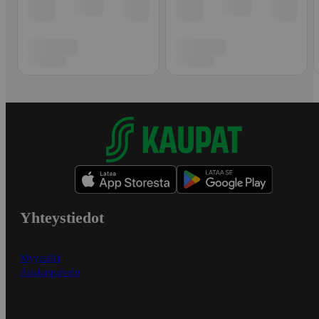
Yhteystiedot
Myymälät
Asiakaspalvelu