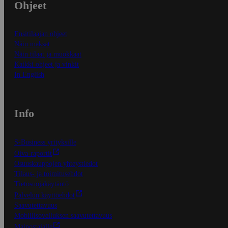
Ohjeet
Ensitilaajan ohjeet
Näin maksat
Näin tilaat ja muokkaat
Kaikki ohjeet ja vinkit
In English
Info
S-Business yrityksille
Oiva-raportit
Osuuskauppojen yhteystiedot
Tilaus- ja toimitusehdot
Tietosuojakäytäntö
Palvelun käyttöehdot
Saavutettavuus
Mobiilisovelluksen saavutettavuus
Mainostajalle