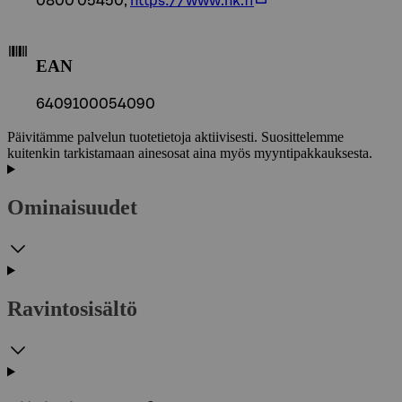
0800 05450,
https://www.hk.fi
EAN
6409100054090
Päivitämme palvelun tuotetietoja aktiivisesti. Suosittelemme
kuitenkin tarkistamaan ainesosat aina myös myyntipakkauksesta.
Ominaisuudet
Ravintosisältö