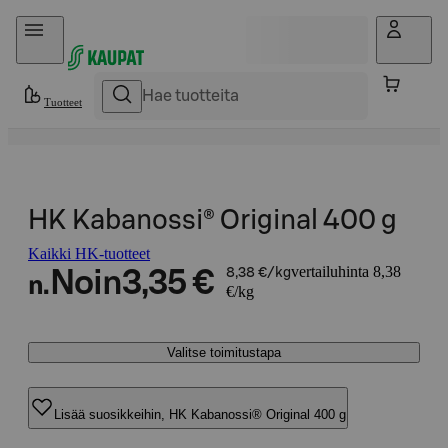
Hyppää sisältöön
Tuotteet
HK Kabanossi® Original 400 g
Kaikki HK-tuotteet
vertailuhinta 8,38
Noin
3,35 €
8,38 €/kg
n.
€/kg
Valitse toimitustapa
Lisää suosikkeihin, HK Kabanossi® Original 400 g