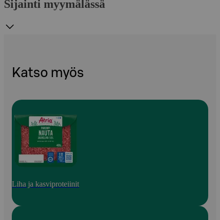
Sijainti myymälässä
Katso myös
Liha ja kasviproteiinit