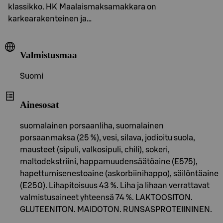
klassikko. HK Maalaismaksamakkara on
karkearakenteinen ja…
Valmistusmaa
Suomi
Ainesosat
suomalainen porsaanliha, suomalainen
porsaanmaksa (25 %), vesi, silava, jodioitu suola,
mausteet (sipuli, valkosipuli, chili), sokeri,
maltodekstriini, happamuudensäätöaine (E575),
hapettumisenestoaine (askorbiinihappo), säilöntäaine
(E250). Lihapitoisuus 43 %. Liha ja lihaan verrattavat
valmistusaineet yhteensä 74 %. LAKTOOSITON.
GLUTEENITON. MAIDOTON. RUNSASPROTEIININEN.