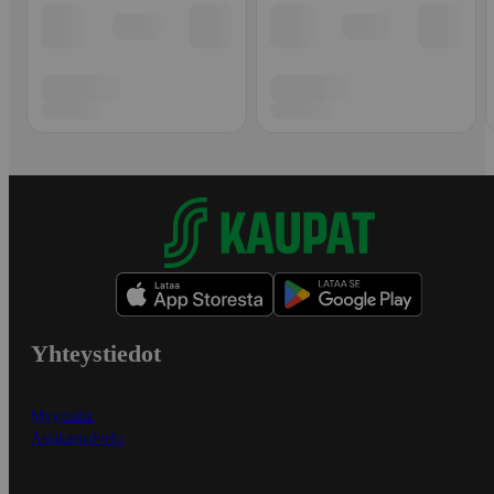
Yhteystiedot
Myymälät
Asiakaspalvelu