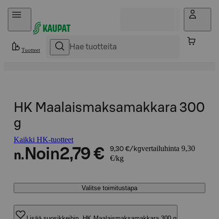
Hyppää sisältöön
Tuotteet
HK Maalaismaksamakkara 300
g
Kaikki HK-tuotteet
vertailuhinta 9,30
Noin
2,79 €
9,30 €/kg
n.
€/kg
Valitse toimitustapa
Lisää suosikkeihin, HK Maalaismaksamakkara 300 g