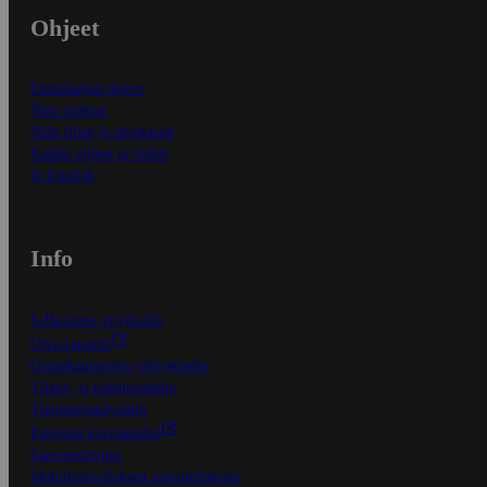
Ohjeet
Ensitilaajan ohjeet
Näin maksat
Näin tilaat ja muokkaat
Kaikki ohjeet ja vinkit
In English
Info
S-Business yrityksille
Oiva-raportit
Osuuskauppojen yhteystiedot
Tilaus- ja toimitusehdot
Tietosuojakäytäntö
Palvelun käyttöehdot
Saavutettavuus
Mobiilisovelluksen saavutettavuus