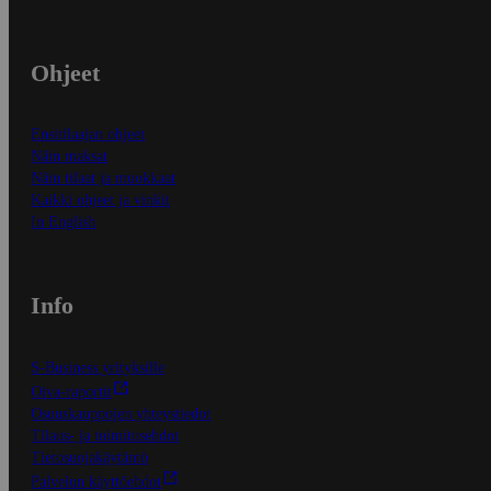
Ohjeet
Ensitilaajan ohjeet
Näin maksat
Näin tilaat ja muokkaat
Kaikki ohjeet ja vinkit
In English
Info
S-Business yrityksille
Oiva-raportit
Osuuskauppojen yhteystiedot
Tilaus- ja toimitusehdot
Tietosuojakäytäntö
Palvelun käyttöehdot