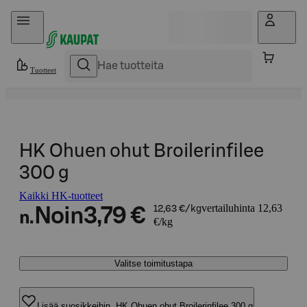
Hyppää sisältöön
Tuotteet
HK Ohuen ohut Broilerinfilee
300 g
Kaikki HK-tuotteet
vertailuhinta 12,63
Noin
3,79 €
12,63 €/kg
n.
€/kg
Valitse toimitustapa
Lisää suosikkeihin, HK Ohuen ohut Broilerinfilee 300 g