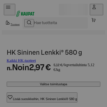
Hyppää sisältöön
Tuotteet
HK Sininen Lenkki® 580 g
Kaikki HK-tuotteet
vertailuhinta 5,12
Noin
2,97 €
5,12 €/kg
n.
€/kg
Valitse toimitustapa
Lisää suosikkeihin, HK Sininen Lenkki® 580 g