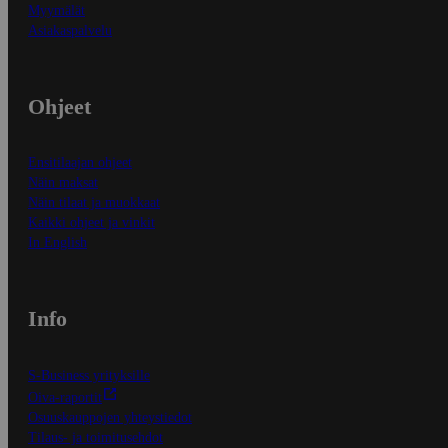
Myymälät
Asiakaspalvelu
Ohjeet
Ensitilaajan ohjeet
Näin maksat
Näin tilaat ja muokkaat
Kaikki ohjeet ja vinkit
In English
Info
S-Business yrityksille
Oiva-raportit
Osuuskauppojen yhteystiedot
Tilaus- ja toimitusehdot