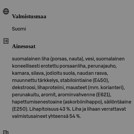
Valmistusmaa
Suomi
Ainesosat
suomalainen liha (porsas, nauta), vesi, suomalainen
koneellisesti erotettu porsaanliha, perunajauho,
kamara, silava, jodioitu suola, naudan rasva,
muunnettu tärkkelys, stabilointiaine (E450),
dekstroosi, lihaproteiini, mausteet (mm. korianteri),
perunakuitu, aromit, arominvahvenne (E621),
hapettumisenestoaine (askorbiinihappo), säilöntäaine
(E250). Lihapitoisuus 43 %. Liha ja lihaan verrattavat
valmistusaineet yhteensä 54 %.