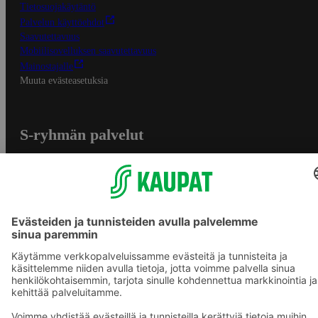
Tietosuojakäytäntö
Palvelun käyttöehdot
Saavutettavuus
Mobiilisovelluksen saavutettavuus
Mainostajalle
Muuta evästeasetuksia
S-ryhmän palvelut
S-ryhmä
Asiakasomistajuus
Yhteishyvä Ruoka -sovellus
S-ostoslista -sovellus
Prisma.fi
Sokos.fi
S-Pankki
Yhteishyvä
Sokos Hotels
Raflaamo