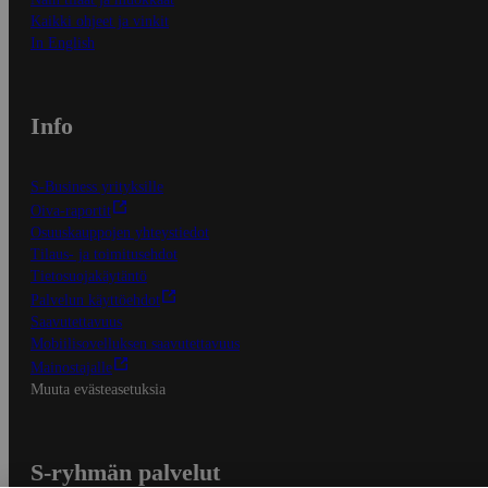
Kaikki ohjeet ja vinkit
In English
Info
S-Business yrityksille
Oiva-raportit
Osuuskauppojen yhteystiedot
Tilaus- ja toimitusehdot
Tietosuojakäytäntö
Palvelun käyttöehdot
Saavutettavuus
Mobiilisovelluksen saavutettavuus
Mainostajalle
Muuta evästeasetuksia
S-ryhmän palvelut