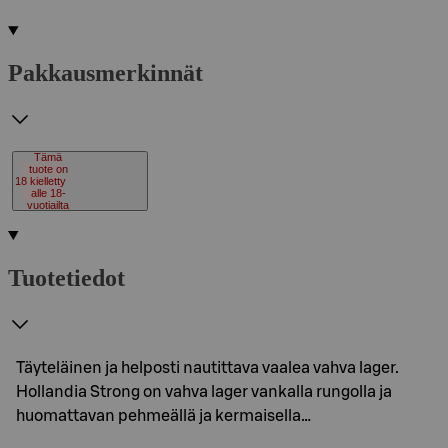
Pakkausmerkinnät
Tämä
tuote on
18
kielletty
alle 18-
vuotiailta
Tuotetiedot
Täyteläinen ja helposti nautittava vaalea vahva lager.
Hollandia Strong on vahva lager vankalla rungolla ja
huomattavan pehmeällä ja kermaisella…