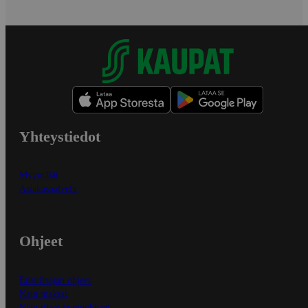
Yhteystiedot
Myymälät
Asiakaspalvelu
Ohjeet
Ensitilaajan ohjeet
Näin maksat
Näin tilaat ja muokkaat