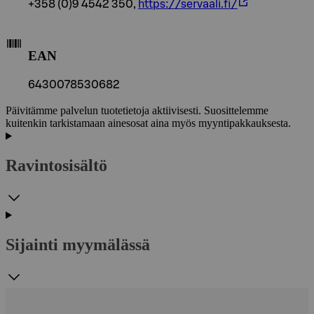
+358 (0)9 4542 350,
https://servaali.fi/
EAN
6430078530682
Päivitämme palvelun tuotetietoja aktiivisesti. Suosittelemme
kuitenkin tarkistamaan ainesosat aina myös myyntipakkauksesta.
Ravintosisältö
Sijainti myymälässä