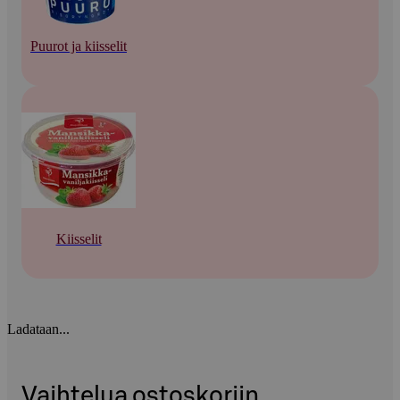
Puurot ja kiisselit
Kiisselit
Ladataan...
Vaihtelua ostoskoriin