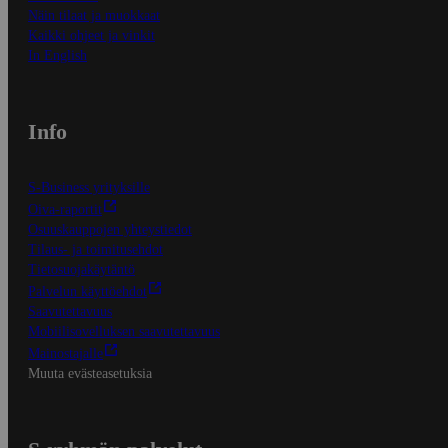
Näin tilaat ja muokkaat
Kaikki ohjeet ja vinkit
In English
Info
S-Business yrityksille
Oiva-raportit
Osuuskauppojen yhteystiedot
Tilaus- ja toimitusehdot
Tietosuojakäytäntö
Palvelun käyttöehdot
Saavutettavuus
Mobiilisovelluksen saavutettavuus
Mainostajalle
Muuta evästeasetuksia