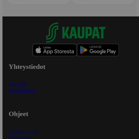
Yhteystiedot
Myymälät
Asiakaspalvelu
Ohjeet
Ensitilaajan ohjeet
Näin maksat