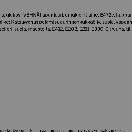
, suola, glukosi, VEHNÄhapanjuuri, emulgointiaine: E472e, ha
lajike: Katsuwonus pelamis), auringonkukkaöljy, suola. Vap
ri, suola, mausteita, E412, E202, E211, E330. Sitruuna, tilli,
lemme kuitenkin tarkistamaan ainesosat aina myös myyntipakkauksesta.