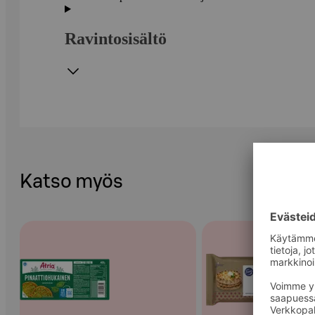
Ravintosisältö
Katso myös