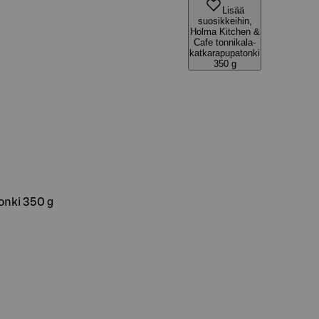
Lisää
suosikkeihin,
Holma Kitchen &
Cafe tonnikala-
katkarapupatonki
350 g
onki 350 g