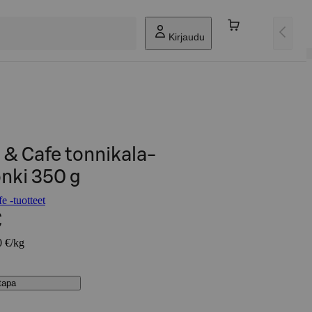
Kirjaudu
 & Cafe tonnikala-
nki 350 g
 -tuotteet
€
0 €/kg
stapa