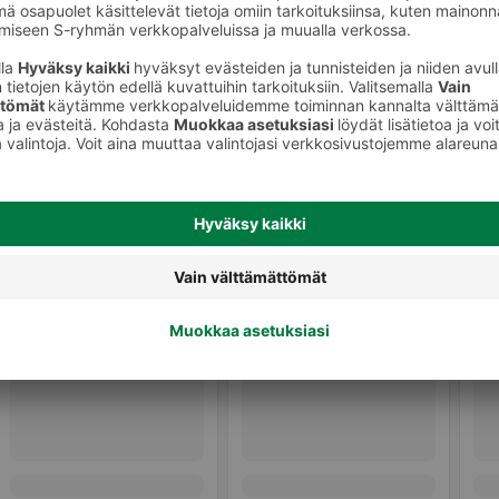
Muu valmisruoka