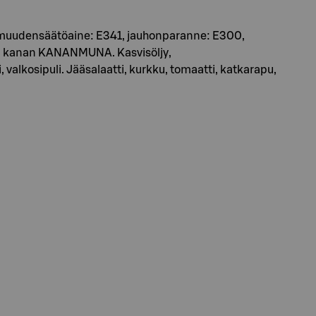
ppamuudensäätöaine: E341, jauhonparanne: E300,
aan kanan KANANMUNA. Kasvisöljy,
 valkosipuli. Jääsalaatti, kurkku, tomaatti, katkarapu,