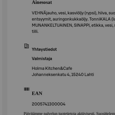
Ainesosat
VEHNÄjauho, vesi, kasviöljy (rypsi), hiiva
entsyymit, auringonkukkaöljy. TonniKALA (
MUNANKELTUAINEN, SINAPPI, etikka, vesi, soke
tilli.
Yhteystiedot
Valmistaja
Holma Kitchen&Cafe
Johanneksenkatu 4, 15240 Lahti
EAN
2005741300004
Päivitämme palvelun tuotetietoja aktiivisesti. Suositte