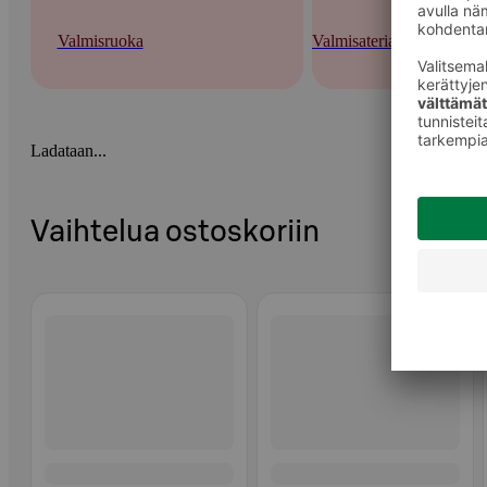
Valmisruoka
Valmisateriat ja -keitot
Ladataan...
Vaihtelua ostoskoriin
Ohita listaus