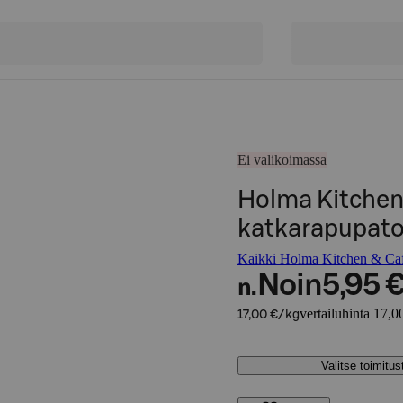
Ei valikoimassa
Holma Kitchen
katkarapupato
Kaikki Holma Kitchen & Cafe
Noin
5,95 
n.
vertailuhinta 17,0
17,00 €/kg
Valitse toimitu