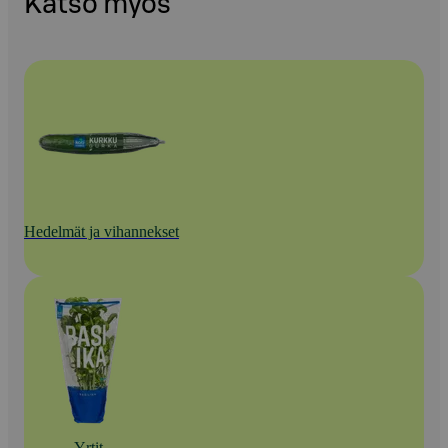
Katso myös
Hedelmät ja vihannekset
Yrtit