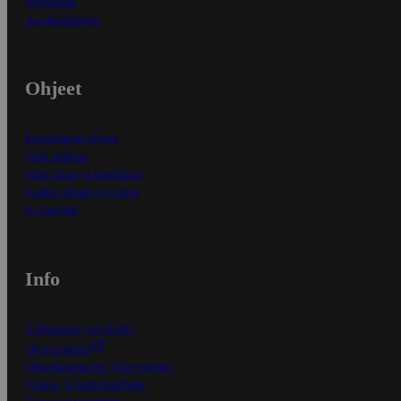
Myymälät
Asiakaspalvelu
Ohjeet
Ensitilaajan ohjeet
Näin maksat
Näin tilaat ja muokkaat
Kaikki ohjeet ja vinkit
In English
Info
S-Business yrityksille
Oiva-raportit
Osuuskauppojen yhteystiedot
Tilaus- ja toimitusehdot