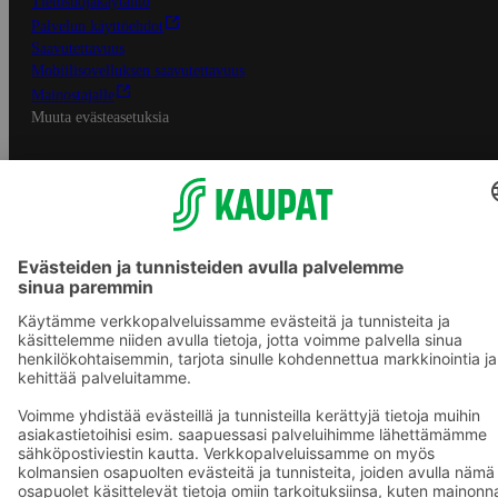
Tietosuojakäytäntö
Palvelun käyttöehdot
Saavutettavuus
Mobiilisovelluksen saavutettavuus
Mainostajalle
Muuta evästeasetuksia
S-ryhmän palvelut
S-ryhmä
Asiakasomistajuus
Yhteishyvä Ruoka -sovellus
S-ostoslista -sovellus
Prisma.fi
Sokos.fi
S-Pankki
Yhteishyvä
Sokos Hotels
Raflaamo