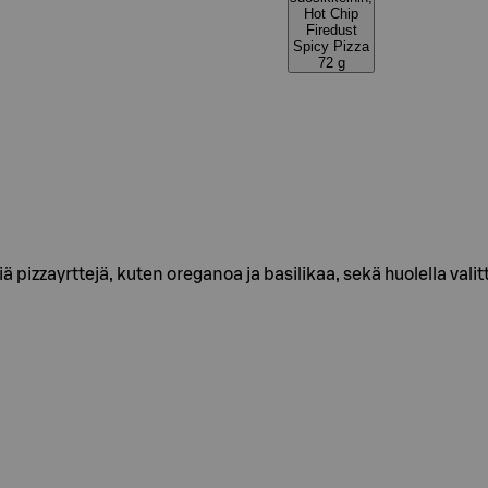
Hot Chip
Firedust
Spicy Pizza
72 g
 pizzayrttejä, kuten oreganoa ja basilikaa, sekä huolella valit