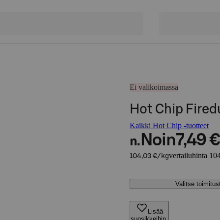
Ei valikoimassa
Hot Chip Firedu
Kaikki Hot Chip -tuotteet
Noin
7,49 €
n.
vertailuhinta 10
104,03 €/kg
Valitse toimitu
Lisää
suosikkeihin,