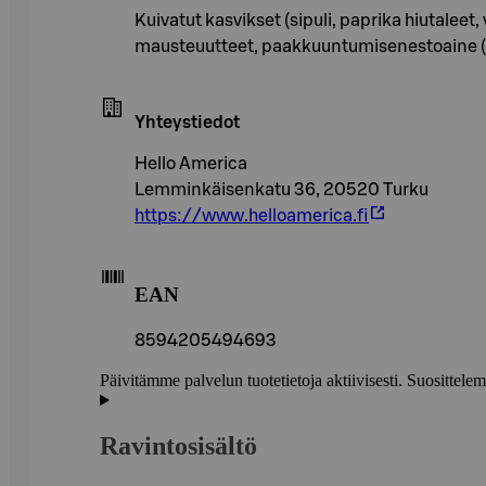
Kuivatut kasvikset (sipuli, paprika hiutaleet
mausteuutteet, paakkuuntumisenestoaine (
Yhteystiedot
Hello America
Lemminkäisenkatu 36, 20520 Turku
https://www.helloamerica.fi
EAN
8594205494693
Päivitämme palvelun tuotetietoja aktiivisesti. Suositte
Ravintosisältö