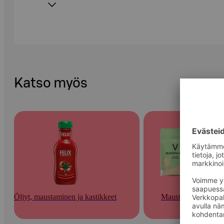
Katso myös
Öljyt, maustaminen ja kastikkeet
Mausteet