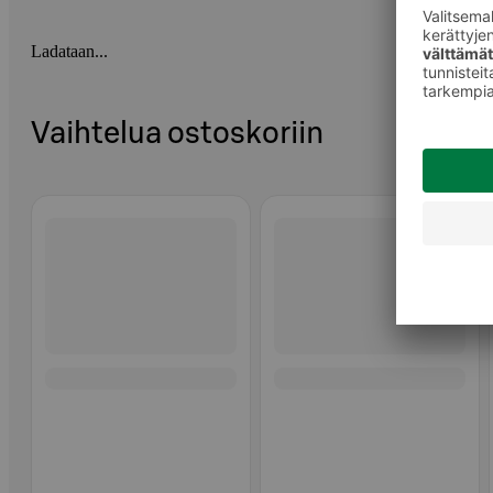
Ladataan...
Vaihtelua ostoskoriin
Ohita listaus