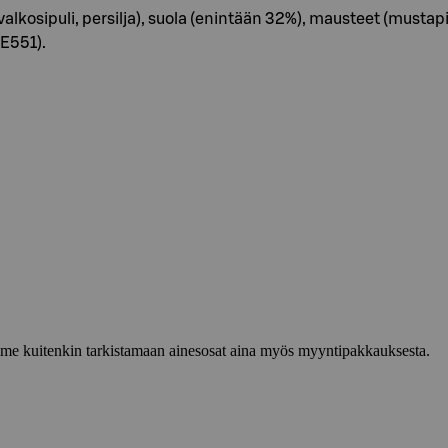
, valkosipuli, persilja), suola (enintään 32%), mausteet (mustap
E551).
lemme kuitenkin tarkistamaan ainesosat aina myös myyntipakkauksesta.