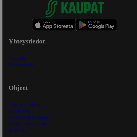
Yhteystiedot
Myymälät
Asiakaspalvelu
Ohjeet
Ensitilaajan ohjeet
Näin maksat
Näin tilaat ja muokkaat
Kaikki ohjeet ja vinkit
In English