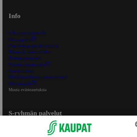
Info
S-Business yrityksille
Oiva-raportit
Osuuskauppojen yhteystiedot
Tilaus- ja toimitusehdot
Tietosuojakäytäntö
Palvelun käyttöehdot
Saavutettavuus
Mobiilisovelluksen saavutettavuus
Mainostajalle
Muuta evästeasetuksia
S-ryhmän palvelut
S-ryhmä