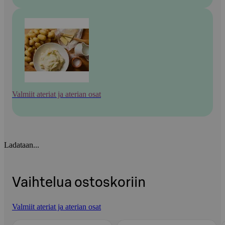
Valmiit ateriat ja aterian osat
Ladataan...
Vaihtelua ostoskoriin
Valmiit ateriat ja aterian osat
Ohita listaus