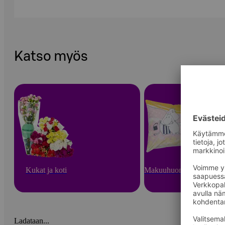
Katso myös
Kukat ja koti
Makuuhuonetekstiilit
Ladataan...