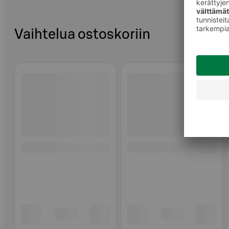
Vaihtelua ostoskoriin
Ohita listaus