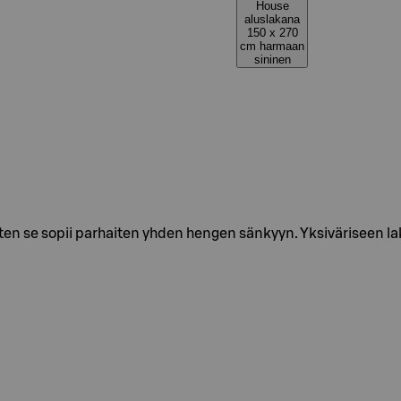
House
aluslakana
150 x 270
cm harmaan
sininen
ten se sopii parhaiten yhden hengen sänkyyn. Yksiväriseen l