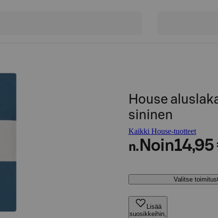
House aluslak
sininen
Kaikki House-tuotteet
Noin
14,95
n.
Valitse toimitu
Lisää
suosikkeihin,