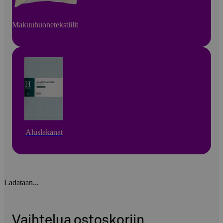
Makuuhuonetekstiilit
Aluslakanat
Ladataan...
Vaihtelua ostoskoriin