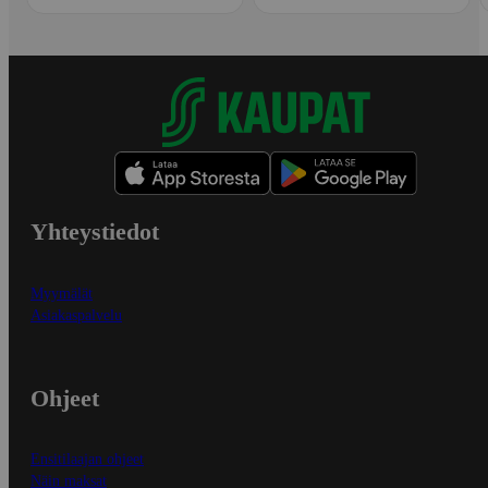
Yhteystiedot
Myymälät
Asiakaspalvelu
Ohjeet
Ensitilaajan ohjeet
Näin maksat