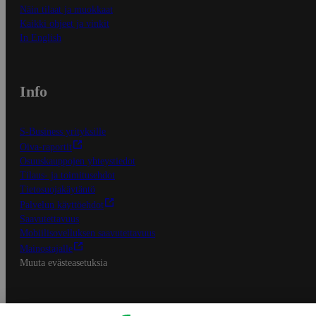
Näin tilaat ja muokkaat
Kaikki ohjeet ja vinkit
In English
Info
S-Business yrityksille
Oiva-raportit
Osuuskauppojen yhteystiedot
Tilaus- ja toimitusehdot
Tietosuojakäytäntö
Palvelun käyttöehdot
Saavutettavuus
Mobiilisovelluksen saavutettavuus
Mainostajalle
Muuta evästeasetuksia