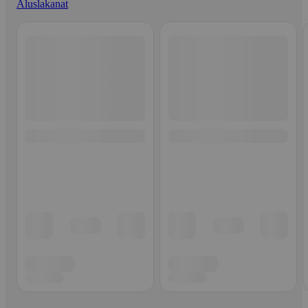
Aluslakanat
Ohita listaus