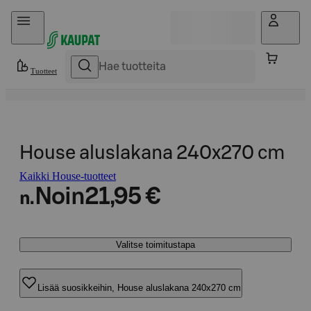
Hyppää sisältöön
Tuotteet
House aluslakana 240x270 cm
Kaikki House-tuotteet
Noin
21,95 €
n.
Valitse toimitustapa
Lisää suosikkeihin, House aluslakana 240x270 cm