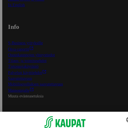
In English
Info
S-Business yrityksille
Oiva-raportit
Osuuskauppojen yhteystiedot
Tilaus- ja toimitusehdot
Tietosuojakäytäntö
Palvelun käyttöehdot
Saavutettavuus
Mobiilisovelluksen saavutettavuus
Mainostajalle
Muuta evästeasetuksia
S-ryhmän palvelut