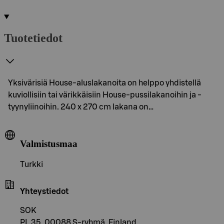
Tuotetiedot
Yksivärisiä House-aluslakanoita on helppo yhdistellä
kuviollisiin tai värikkäisiin House-pussilakanoihin ja -
tyynyliinoihin. 240 x 270 cm lakana on…
Valmistusmaa
Turkki
Yhteystiedot
SOK
PL 35, 00088 S-ryhmä, Finland