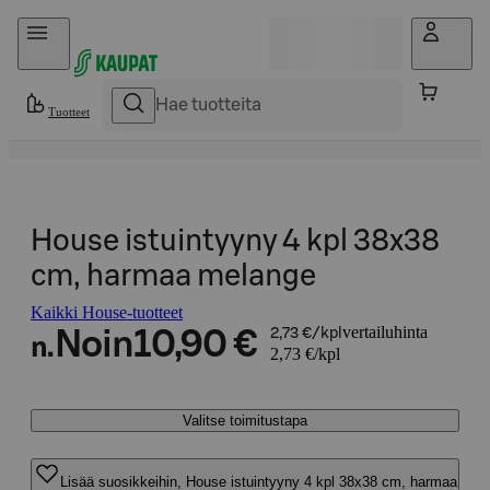
Hyppää sisältöön
Tuotteet
House istuintyyny 4 kpl 38x38
cm, harmaa melange
Kaikki House-tuotteet
vertailuhinta
Noin
10,90 €
2,73 €/kpl
n.
2,73 €/kpl
Valitse toimitustapa
Lisää suosikkeihin, House istuintyyny 4 kpl 38x38 cm, harmaa