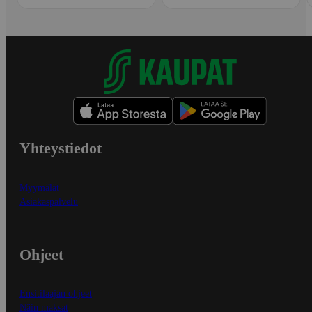
Yhteystiedot
Myymälät
Asiakaspalvelu
Ohjeet
Ensitilaajan ohjeet
Näin maksat