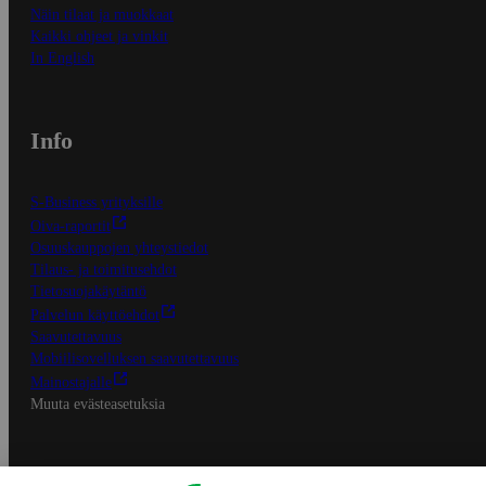
Näin tilaat ja muokkaat
Kaikki ohjeet ja vinkit
In English
Info
S-Business yrityksille
Oiva-raportit
Osuuskauppojen yhteystiedot
Tilaus- ja toimitusehdot
Tietosuojakäytäntö
Palvelun käyttöehdot
Saavutettavuus
Mobiilisovelluksen saavutettavuus
Mainostajalle
Muuta evästeasetuksia