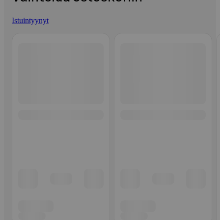
Istuintyynyt
Ohita listaus