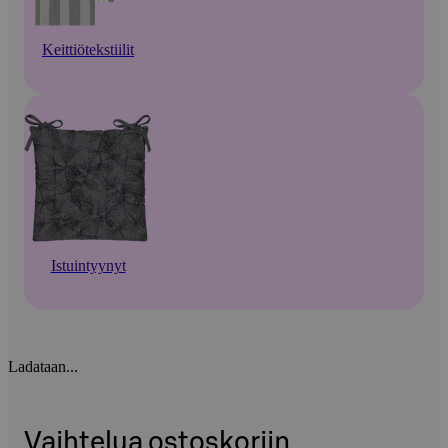
Keittiötekstiilit
Istuintyynyt
Ladataan...
Vaihtelua ostoskoriin