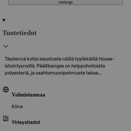
melange
Tuotetiedot
Täydennä kotisi sisustusta näillä tyylikkäillä House-
istuintyynyillä. Päällikangas on helppohoitoista
polyesteriä, ja vaahtomuovipehmuste takaa…
Valmistusmaa
Kiina
Yhteystiedot