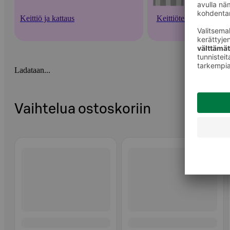
Keittiö ja kattaus
Keittiötekstiilit
Ladataan...
Vaihtelua ostoskoriin
Ohita listaus