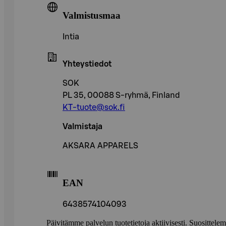
Valmistusmaa
Intia
Yhteystiedot
SOK
PL 35, 00088 S-ryhmä, Finland
KT-tuote@sok.fi
Valmistaja
AKSARA APPARELS
EAN
6438574104093
Päivitämme palvelun tuotetietoja aktiivisesti. Suositte