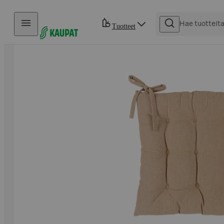
Hyppää sisältöön
Tuotteet