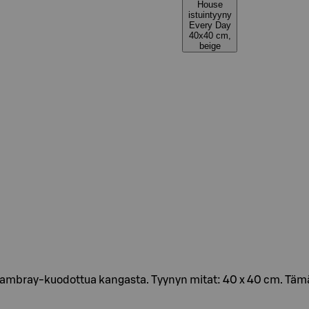
House
istuintyyny
Every Day
40x40 cm,
beige
hambray-kuodottua kangasta. Tyynyn mitat: 40 x 40 cm. Tämä