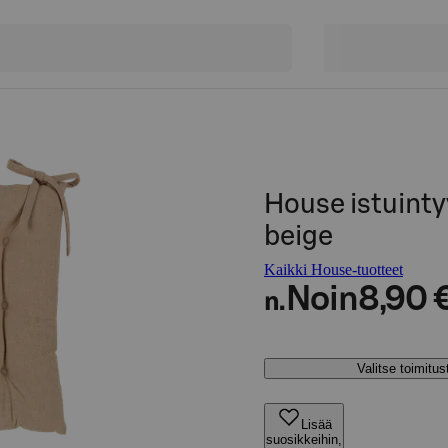
House istuint
beige
Kaikki House-tuotteet
Noin
8,90 
n.
Valitse toimitu
Lisää
suosikkeihin,