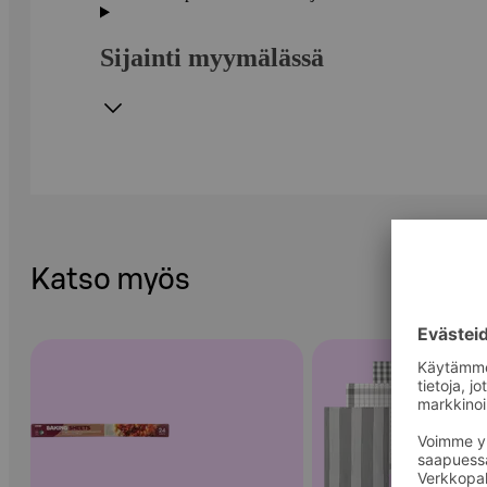
Sijainti myymälässä
Katso myös