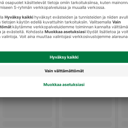
Istuintyynyt