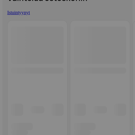
Istuintyynyt
Ohita listaus