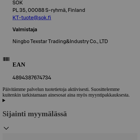
SOK
PL 35, 00088 S-ryhmä, Finland
KT-tuote@sok.fi
Valmistaja
Ningbo Texstar Trading&Industry Co., LTD
EAN
4894387674734
Päivitämme palvelun tuotetietoja aktiivisesti. Suosittelemme
kuitenkin tarkistamaan ainesosat aina myös myyntipakkauksesta.
Sijainti myymälässä