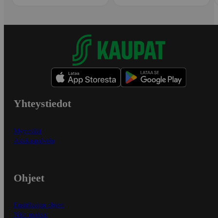
Yhteystiedot
Myymälät
Asiakaspalvelu
Ohjeet
Ensitilaajan ohjeet
Näin maksat