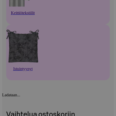
Keittiötekstiilit
Istuintyynyt
Ladataan...
Vaihtelua ostoskoriin