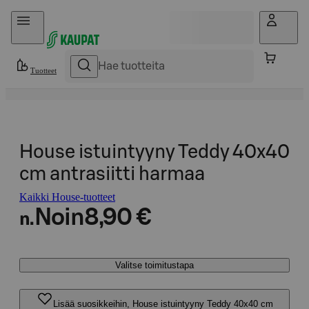
Hyppää sisältöön
Tuotteet
House istuintyyny Teddy 40x40
cm antrasiitti harmaa
Kaikki House-tuotteet
Noin
8,90 €
n.
Valitse toimitustapa
Lisää suosikkeihin, House istuintyyny Teddy 40x40 cm