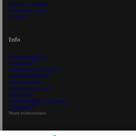
Näin tilaat ja muokkaat
Kaikki ohjeet ja vinkit
In English
Info
S-Business yrityksille
Oiva-raportit
Osuuskauppojen yhteystiedot
Tilaus- ja toimitusehdot
Tietosuojakäytäntö
Palvelun käyttöehdot
Saavutettavuus
Mobiilisovelluksen saavutettavuus
Mainostajalle
Muuta evästeasetuksia