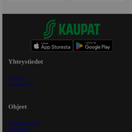
Yhteystiedot
Myymälät
Asiakaspalvelu
Ohjeet
Ensitilaajan ohjeet
Näin maksat