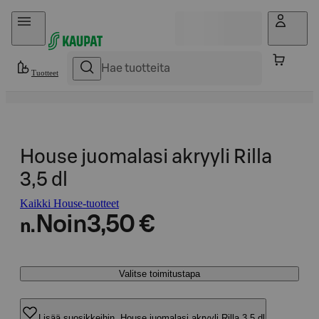
Hyppää sisältöön
Tuotteet
House juomalasi akryyli Rilla
3,5 dl
Kaikki House-tuotteet
Noin
3,50 €
n.
Valitse toimitustapa
Lisää suosikkeihin, House juomalasi akryyli Rilla 3,5 dl