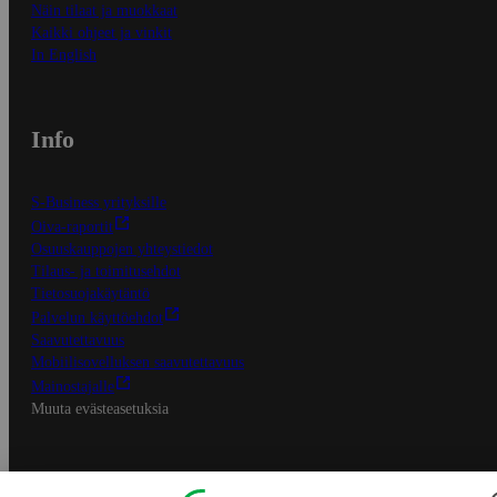
Näin tilaat ja muokkaat
Kaikki ohjeet ja vinkit
In English
Info
S-Business yrityksille
Oiva-raportit
Osuuskauppojen yhteystiedot
Tilaus- ja toimitusehdot
Tietosuojakäytäntö
Palvelun käyttöehdot
Saavutettavuus
Mobiilisovelluksen saavutettavuus
Mainostajalle
Muuta evästeasetuksia
S-ryhmän palvelut