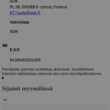
SOK
PL 35, 00088 S-ryhmä, Finland
KT-tuote@sok.fi
Valmistaja
SOK
EAN
6438460214158
Päivitämme palvelun tuotetietoja aktiivisesti. Suosittelemme
kuitenkin tarkistamaan ainesosat aina myös myyntipakkauksesta.
Sijainti myymälässä