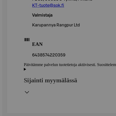
KT-tuote@sok.fi
Valmistaja
Karupannya Rangpur Ltd
EAN
6438574220359
Päivitämme palvelun tuotetietoja aktiivisesti. Suositte
Sijainti myymälässä