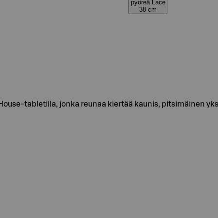
pyöreä Lace
38 cm
ouse-tabletilla, jonka reunaa kiertää kaunis, pitsimäinen yksi