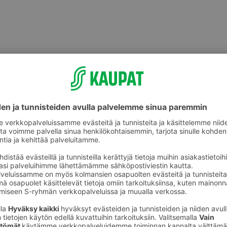
akäyttökattaus
Pöytätabletit