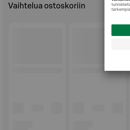
Vaihtelua ostoskoriin
Ohita listaus