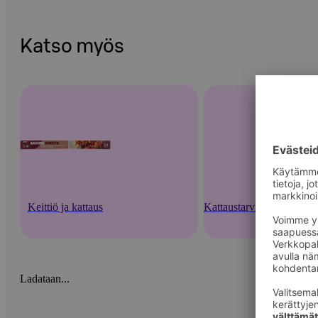
Katso myös
Keittiö ja kattaus
Kattaustarvikkeet ja kert
Ladataan...