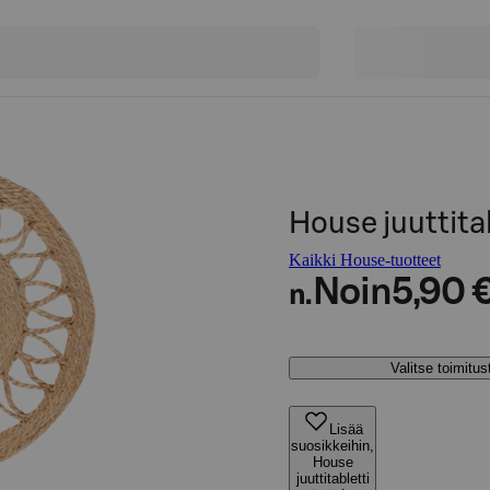
House juuttita
Kaikki House-tuotteet
Noin
5,90 
n.
Valitse toimitu
Lisää
suosikkeihin,
House
juuttitabletti