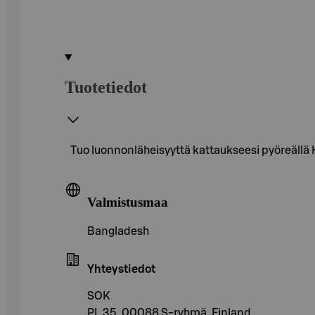
Tuotetiedot
Tuo luonnonläheisyyttä kattaukseesi pyöreällä H
Valmistusmaa
Bangladesh
Yhteystiedot
SOK
PL 35, 00088 S-ryhmä, Finland