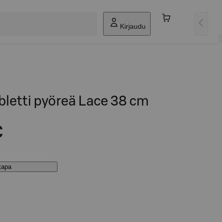
Kirjaudu
bletti pyöreä Lace 38 cm
€
stapa