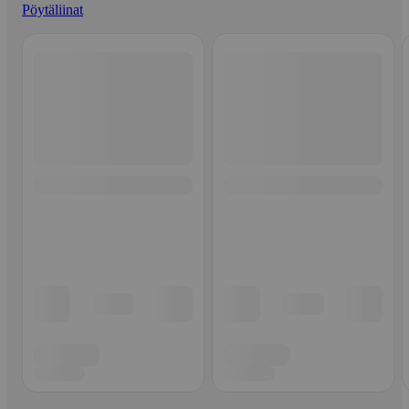
Pöytäliinat
Ohita listaus