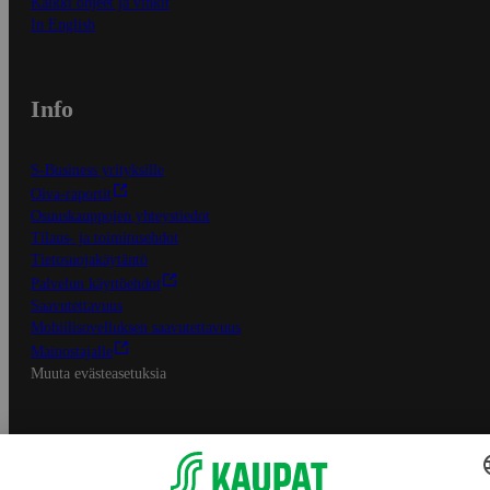
Kaikki ohjeet ja vinkit
In English
Info
S-Business yrityksille
Oiva-raportit
Osuuskauppojen yhteystiedot
Tilaus- ja toimitusehdot
Tietosuojakäytäntö
Palvelun käyttöehdot
Saavutettavuus
Mobiilisovelluksen saavutettavuus
Mainostajalle
Muuta evästeasetuksia
S-ryhmän palvelut