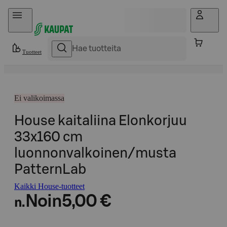
Hyppää sisältöön
Tuotteet
Ei valikoimassa
House kaitaliina Elonkorjuu
33x160 cm
luonnonvalkoinen/musta
PatternLab
Kaikki House-tuotteet
Noin
5,00 €
n.