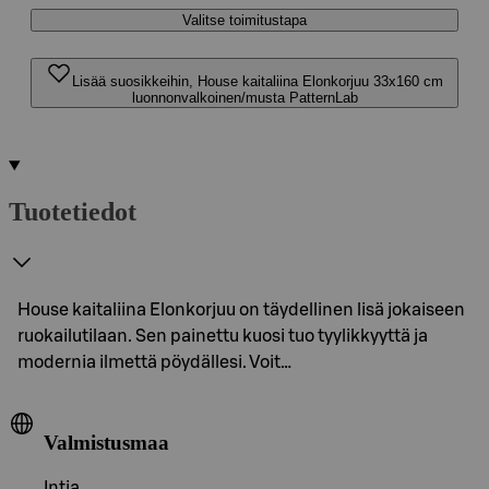
Valitse toimitustapa
Lisää suosikkeihin, House kaitaliina Elonkorjuu 33x160 cm
luonnonvalkoinen/musta PatternLab
Tuotetiedot
House kaitaliina Elonkorjuu on täydellinen lisä jokaiseen
ruokailutilaan. Sen painettu kuosi tuo tyylikkyyttä ja
modernia ilmettä pöydällesi. Voit…
Valmistusmaa
Intia