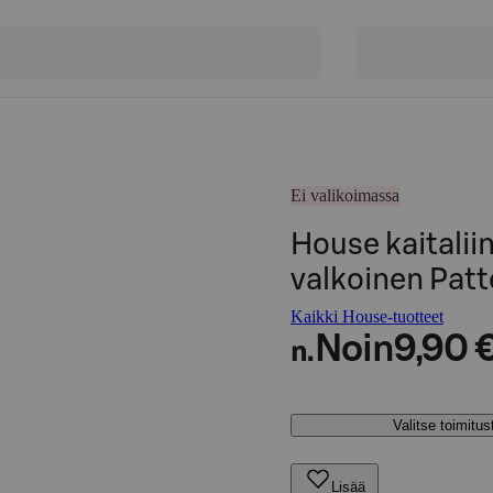
Ei valikoimassa
House kaitali
valkoinen Pat
Kaikki House-tuotteet
Noin
9,90 
n.
Valitse toimitu
Lisää