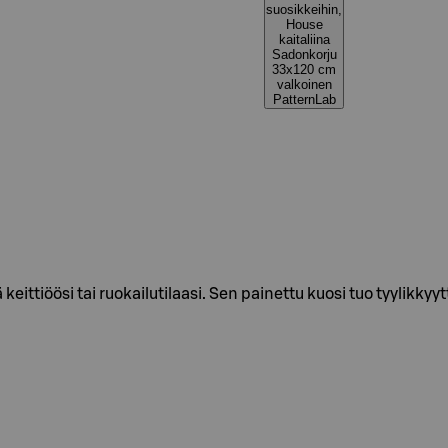
suosikkeihin,
House
kaitaliina
Sadonkorju
33x120 cm
valkoinen
PatternLab
keittiöösi tai ruokailutilaasi. Sen painettu kuosi tuo tyylikkyy