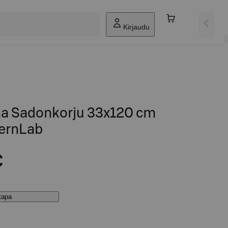
Kirjaudu
ina Sadonkorju 33x120 cm
ternLab
€
stapa