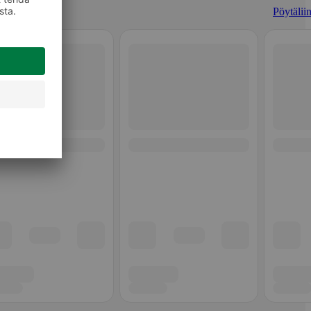
Pöytäliin