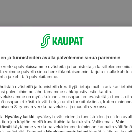
akäyttökattaus
Pöytäliinat