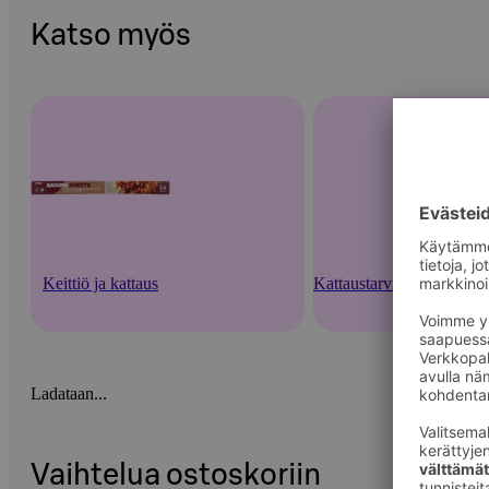
Katso myös
Keittiö ja kattaus
Kattaustarvikkeet ja kert
Ladataan...
Vaihtelua ostoskoriin