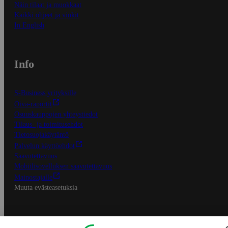
Näin tilaat ja muokkaat
Kaikki ohjeet ja vinkit
In English
Info
S-Business yrityksille
Oiva-raportit
Osuuskauppojen yhteystiedot
Tilaus- ja toimitusehdot
Tietosuojakäytäntö
Palvelun käyttöehdot
Saavutettavuus
Mobiilisovelluksen saavutettavuus
Mainostajalle
Muuta evästeasetuksia
S-ryhmän palvelut