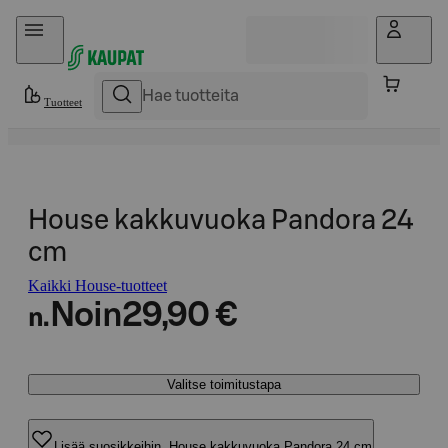
Hyppää sisältöön
Tuotteet
House kakkuvuoka Pandora 24
cm
Kaikki House-tuotteet
Noin
29,90 €
n.
Valitse toimitustapa
Lisää suosikkeihin, House kakkuvuoka Pandora 24 cm