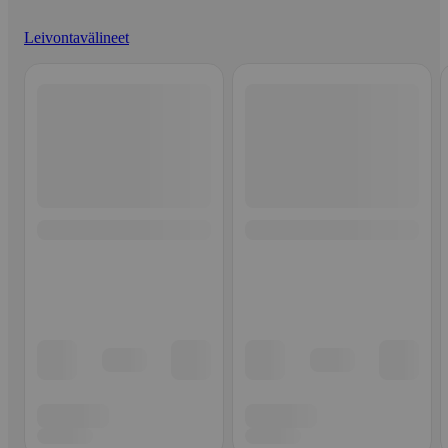
Leivontavälineet
Ohita listaus