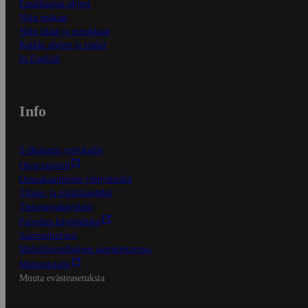
Ensitilaajan ohjeet
Näin maksat
Näin tilaat ja muokkaat
Kaikki ohjeet ja vinkit
In English
Info
S-Business yrityksille
Oiva-raportit
Osuuskauppojen yhteystiedot
Tilaus- ja toimitusehdot
Tietosuojakäytäntö
Palvelun käyttöehdot
Saavutettavuus
Mobiilisovelluksen saavutettavuus
Mainostajalle
Muuta evästeasetuksia