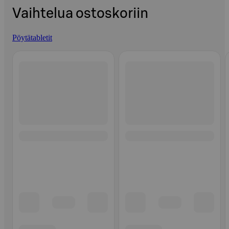
Vaihtelua ostoskoriin
Pöytätabletit
Ohita listaus