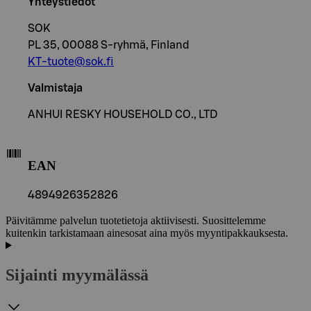
Yhteystiedot
SOK
PL 35, 00088 S-ryhmä, Finland
KT-tuote@sok.fi
Valmistaja
ANHUI RESKY HOUSEHOLD CO., LTD
EAN
4894926352826
Päivitämme palvelun tuotetietoja aktiivisesti. Suosittelemme
kuitenkin tarkistamaan ainesosat aina myös myyntipakkauksesta.
Sijainti myymälässä