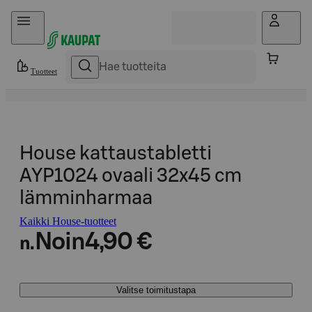
Hyppää sisältöön
Tuotteet
House kattaustabletti
AYP1024 ovaali 32x45 cm
lämminharmaa
Kaikki House-tuotteet
Noin
4,90 €
n.
Valitse toimitustapa