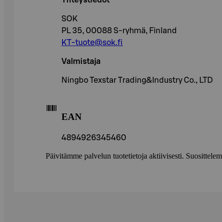
Yhteystiedot
SOK
PL 35, 00088 S-ryhmä, Finland
KT-tuote@sok.fi
Valmistaja
Ningbo Texstar Trading&Industry Co., LTD
EAN
4894926345460
Päivitämme palvelun tuotetietoja aktiivisesti. Suositte