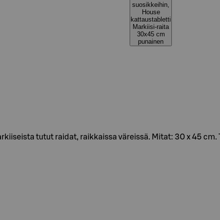
suosikkeihin,
House
kattaustabletti
Markiisi-raita
30x45 cm
punainen
kiiseista tutut raidat, raikkaissa väreissä. Mitat: 30 x 45 cm.