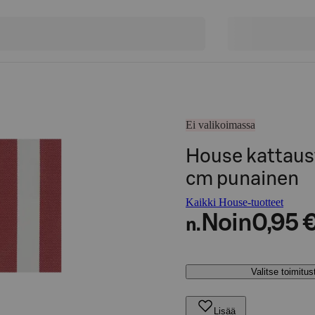
Ei valikoimassa
House kattaust
cm punainen
Kaikki House-tuotteet
Noin
0,95 
n.
Valitse toimitu
Lisää