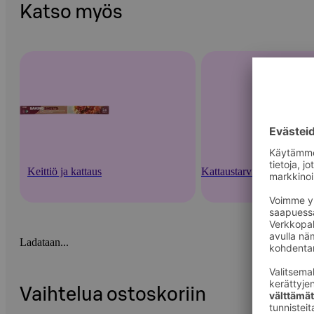
Katso myös
Keittiö ja kattaus
Kattaustarvikkeet ja kert
Ladataan...
Vaihtelua ostoskoriin