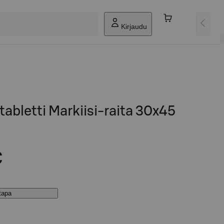
Kirjaudu
abletti Markiisi-raita 30x45
€
stapa