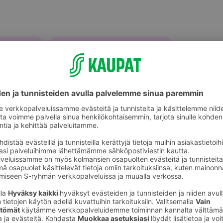
akäyttökattaus
Pöytätabletit