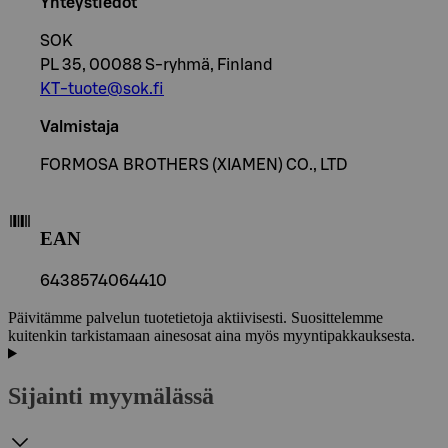
Yhteystiedot
SOK
PL 35, 00088 S-ryhmä, Finland
KT-tuote@sok.fi
Valmistaja
FORMOSA BROTHERS (XIAMEN) CO., LTD
EAN
6438574064410
Päivitämme palvelun tuotetietoja aktiivisesti. Suosittelemme
kuitenkin tarkistamaan ainesosat aina myös myyntipakkauksesta.
Sijainti myymälässä