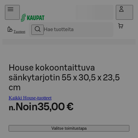
Hyppää sisältöön
Tuotteet
House kokoontaittuva
sänkytarjotin 55 x 30,5 x 23,5
cm
Kaikki House-tuotteet
Noin
35,00 €
n.
Valitse toimitustapa