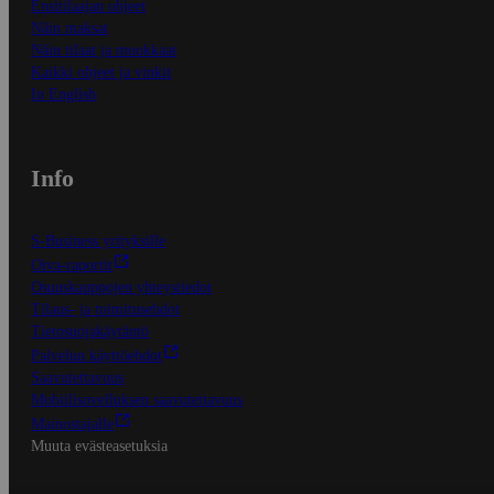
Ensitilaajan ohjeet
Näin maksat
Näin tilaat ja muokkaat
Kaikki ohjeet ja vinkit
In English
Info
S-Business yrityksille
Oiva-raportit
Osuuskauppojen yhteystiedot
Tilaus- ja toimitusehdot
Tietosuojakäytäntö
Palvelun käyttöehdot
Saavutettavuus
Mobiilisovelluksen saavutettavuus
Mainostajalle
Muuta evästeasetuksia