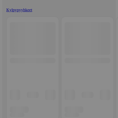
Kylpypyyhkeet
Ohita listaus