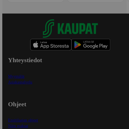
Yhteystiedot
Myymälät
Asiakaspalvelu
Ohjeet
Ensitilaajan ohjeet
Näin maksat