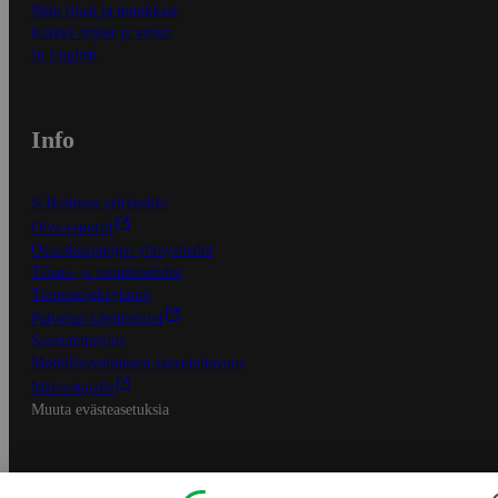
Näin tilaat ja muokkaat
Kaikki ohjeet ja vinkit
In English
Info
S-Business yrityksille
Oiva-raportit
Osuuskauppojen yhteystiedot
Tilaus- ja toimitusehdot
Tietosuojakäytäntö
Palvelun käyttöehdot
Saavutettavuus
Mobiilisovelluksen saavutettavuus
Mainostajalle
Muuta evästeasetuksia
S-ryhmän palvelut