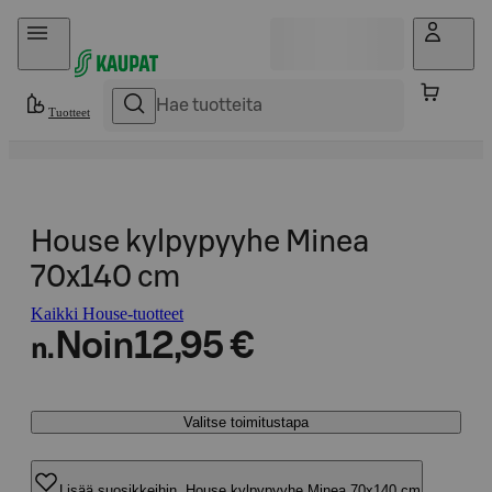
Hyppää sisältöön
Tuotteet
House kylpypyyhe Minea
70x140 cm
Kaikki House-tuotteet
Noin
12,95 €
n.
Valitse toimitustapa
Lisää suosikkeihin, House kylpypyyhe Minea 70x140 cm