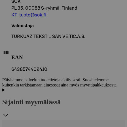
SOK
PL 35, 00088 S-ryhmä, Finland
KT-tuote@sok.fi
Valmistaja
TURKUAZ TEKSTIL SAN.VE.TIC.A.S.
EAN
6438574402410
Päivitämme palvelun tuotetietoja aktiivisesti. Suosittelemme
kuitenkin tarkistamaan ainesosat aina myös myyntipakkauksesta.
Sijainti myymälässä