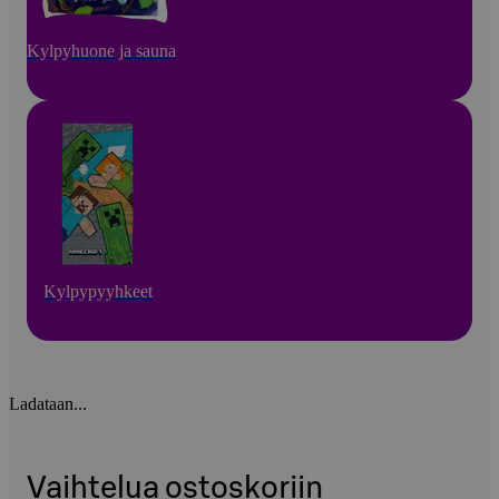
Kylpyhuone ja sauna
Kylpypyyhkeet
Ladataan...
Vaihtelua ostoskoriin