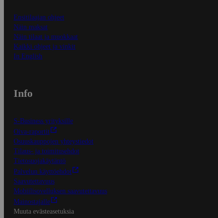
Ensitilaajan ohjeet
Näin maksat
Näin tilaat ja muokkaat
Kaikki ohjeet ja vinkit
In English
Info
S-Business yrityksille
Oiva-raportit
Osuuskauppojen yhteystiedot
Tilaus- ja toimitusehdot
Tietosuojakäytäntö
Palvelun käyttöehdot
Saavutettavuus
Mobiilisovelluksen saavutettavuus
Mainostajalle
Muuta evästeasetuksia