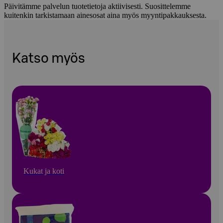
Päivitämme palvelun tuotetietoja aktiivisesti. Suosittelemme
kuitenkin tarkistamaan ainesosat aina myös myyntipakkauksesta.
Katso myös
Kukat ja koti