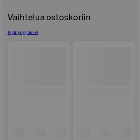
Vaihtelua ostoskoriin
Kylpypyyhkeet
Ohita listaus