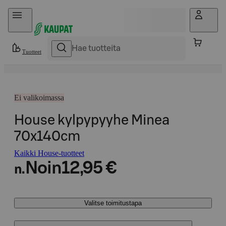
Hyppää sisältöön
Tuotteet
Ei valikoimassa
House kylpypyyhe Minea
70x140cm
Kaikki House-tuotteet
Noin
12,95 €
n.
Valitse toimitustapa