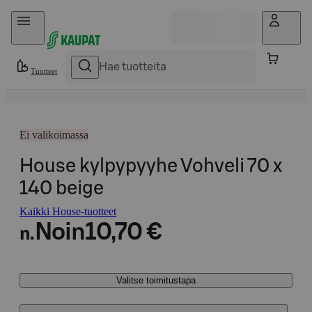
Hyppää sisältöön
Tuotteet
Ei valikoimassa
House kylpypyyhe Vohveli 70 x
140 beige
Kaikki House-tuotteet
Noin
10,70 €
n.
Valitse toimitustapa