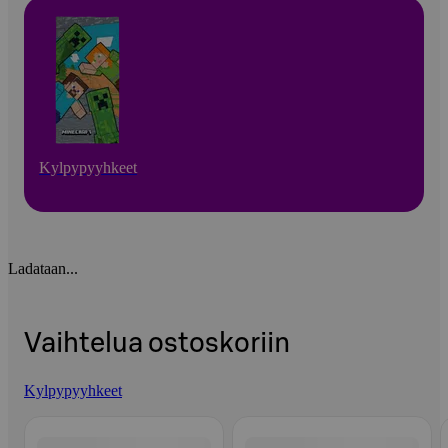
Kylpypyyhkeet
Ladataan...
Vaihtelua ostoskoriin
Kylpypyyhkeet
Ohita listaus