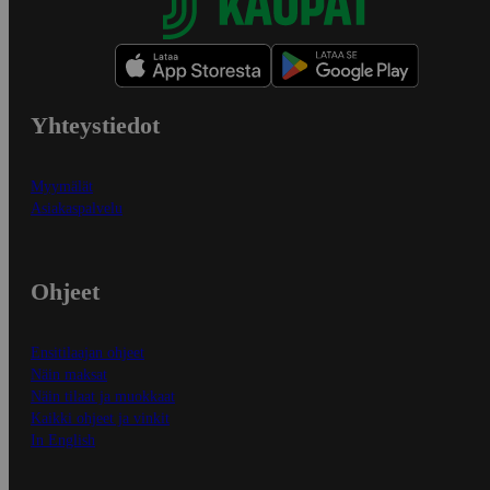
Yhteystiedot
Myymälät
Asiakaspalvelu
Ohjeet
Ensitilaajan ohjeet
Näin maksat
Näin tilaat ja muokkaat
Kaikki ohjeet ja vinkit
In English