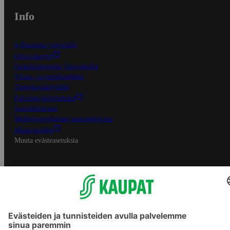
Info
S-Business yrityksille
Oiva-raportit
Osuuskauppojen yhteystiedot
Tilaus- ja toimitusehdot
Tietosuojakäytäntö
Palvelun käyttöehdot
Saavutettavuus
Mobiilisovelluksen saavutettavuus
Mainostajalle
Muuta evästeasetuksia
S-ryhmän palvelut
S-ryhmä
Asiakasomistajuus